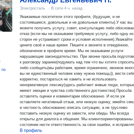
Электросталь
·
В сети
4 ч. назад
Уважаемые посетители этого профиля, (будущие, и не
состоявшиеся, довольные и не довольные клиенты).У нас вы
можете получить услугу, совет, консультацию либо обоснова
отказ (если мы не оказываем требуемую услугу, либо одну из
сторон не устраивают сроки и условия исполнения).Уважайте 
цените своё и наше время. Пишите и звоните в отведённое,
обозначеное в профиле время. Мы не оказываем услуги
нарушающие законодательство. При звонке просьба подготов
н
к разговору заранее(подумать над тем что вы хотите спросить
либо сообщить(мы работаем, время ограничено, звонков много
т
по
вы не единственный человек кому нужна помощь)), вести себ
корректно, постараться не хамить и не использовать
ненормативную лексику(здесь работают живые люди, которы
имеют эмоции и чувства собственного достоинства).Просьба
оставлять оценки и комментарии обоснованно. И если уж
оставляете негативный отзыв, или низкую оценку, имейте см
и честность обоснованно описать ситуацию, а не трусливо
поставить низкую оценку из завести, или обиды. Мы всегда
открыты для диалога и общения. Мы клиентоориентированны.
состоянии нести ответственность за свои ошибки, и исправля
В профиль
если это возможно.