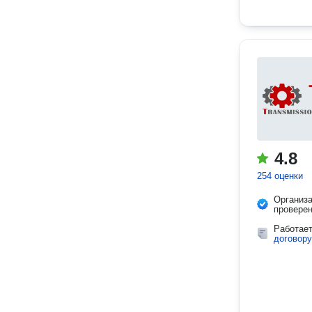
4.8
254 оценки
Организ
провере
Работае
договору