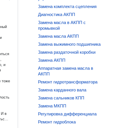
Замена комплекта сцепления
Диагностика АКПП
Замена масла в АКПП с
нный
промывкой
Замена масла АКПП
и
Замена выжимного подшипника
Замена раздаточной коробки
иться
,
Замена АКПП
, и
Аппаратная замена масла в
я
АКПП
е тоже
Ремонт гидротрансформатора
Замена карданного вала
елость
Замена сальников КПП
Замена МКПП
 И в
Регулировка дифференциала
ться,
Ремонт гидроблока