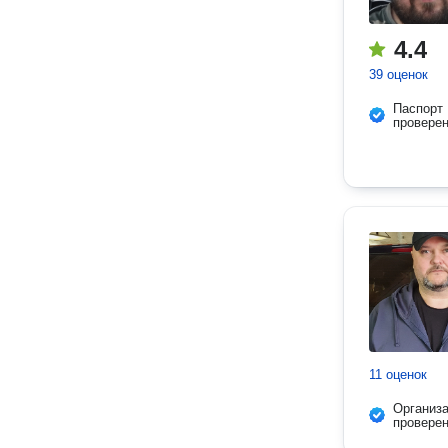
4.4
39 оценок
Паспорт
провере
11 оценок
Организ
провере