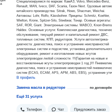
ация
Специализируемся по маркам: КамАЗ, Volvo, Mercedes-Benz,
на
Renault, MAN, Iveco, DAF, Scania, Газон Next. Грузовые авто
китайского производства: Sitrak, Howo, Shacman, Weichai.
Автовозы: Lohr, Rolfo, Kässbohrer. Прицепы: Schmitz, Koehler,
Wielton, Krone, Spitzer-Silo, Steebear, Тонар. Осевые агрегаты
SAF, ROR, Giant. Электронные системы: WABCO, Knorr-Brems
Haldex. Основные услуги: Комплексная диагностика, техническое
обслуживание, текущий ремонт и капитальный ремонт ДВС,
топливных систем, КПП, редукторов. Услуги автоэлектрика-
диагноста: диагностика, поиск и устранение неисправностей
электронных систем и подсистем, установка дополнительног
оборудования, ремонт и изготовление новых жгутов
электропроводки любой сложности. !!!(Гарантия на новые и
восстановленные жгуты электропроводки 1 год.)!!! Пневматика:
диагностика, поиск и устранение неисправностей пневматиче
систем (ECAS, ECAM, APS, APM, ABS, EBS), устранение уте
В профиль
пневмосистем, ремонт кранов и тормозных модуляторов!!! Ремонт
гидравлики Сварочные работы Ремонт тормозной системы Ремонт
автономных отопителей Ремонт ходовой части: диагностика
Замена масла в редукторе
по договорён
подвески при дальнейшем ремонте абсолютно бесплатно!!! Наши
Ещё 31 услуга
преимущества: ⦁ Работаем с поставщиками запчастей (быстр
доставка) — оригинальные детали и аналоги (TruckMotors, Ar
Omega и т. д.). ⦁ Фиксированная смета — стоимость согласо
Телефон
Чат
Предложить заказ
до начала работ. ⦁ Срочный ремонт — минимизируем ваш про