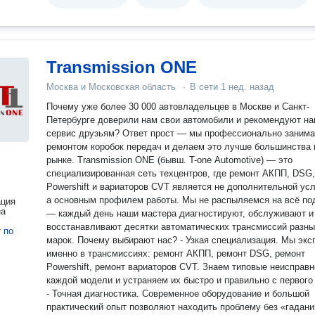
⦁ Рассрочка без переплат для постоянных заказчиков. ⦁ Онла
отчеты — фото и видео процесса ремонта в WhatsApp. ⦁
Спецтехника: ремонт автокранов, бетоносмесителей, самосва
манипуляторов, мусоровозы. ⦁ Опытные специалисты со ста
более 5 лет ⦁ При ремонте руководствуемся исключительно
Transmission ONE
дилерской информацией ⦁ Бесплатная парковка для клиентов
Москва и Московская область
·
В сети
1 нед. назад
Гарантия на все виды работ. Не теряйте прибыль из-за поломок! Как
нас найти? ⦁ WhatsApp : —(круглосуточно, прием заявок) при
Почему уже более 30 000 автовладельцев в Москве и Санкт-
фото поломки, рассчитаем стоимость. ⦁ Адрес: г. Электростал
Петербурге доверили нам свои автомобили и рекомендуют н
Рабочая, 37А. ⦁ График: Пн-Вс с 9:00 до 20:00. P. S. Работаем
сервис друзьям? Ответ прост — мы профессионально занимаемся
НДС — для быстрого документооборота работаем с ЭДО!
ремонтом коробок передач и делаем это лучше большинства 
Возможно, вы искали: ремонт полуприцепов в Москве; сервис
рынке. Transmission ONE (бывш. T-one Automotive) — это
прицепов и полуприцепов; ремонт рессорной подвески прицеп
специализированная сеть техцентров, где ремонт АКПП, DSG,
замена шкворней полуприцепа; ремонт осей BRW, SAF, ROR;
Powershift и вариаторов CVT является не дополнительной усл
диагностика тормозной системы прицепа; обслуживание
а основным профилем работы. Мы не распыляемся на всё по
ация
пневмоподвески полуприцепов; сварка рамы полуприцепа; ср
на
— каждый день наши мастера диагностируют, обслуживают и
ремонт прицепов в Москве; где отремонтировать полуприцеп;
восстанавливают десятки автоматических трансмиссий разн
т
по
восстановление каркаса и кузова полуприцепа; ремонт подве
марок. Почему выбирают нас? - Узкая специализация. Мы эксперты
прицепа в Москве; диагностика ходовой части прицепа; ремон
именно в трансмиссиях: ремонт АКПП, ремонт DSG, ремонт
тормозных механизмов прицепа; замена ступичных подшипни
Powershift, ремонт вариаторов CVT. Знаем типовые неисправн
прицепа; восстановление рамы полуприцепа; усиление конст
каждой модели и устраняем их быстро и правильно с первого 
полуприцепа; техническое обслуживание грузовых прицепов;
- Точная диагностика. Современное оборудование и большой
восстановление осей полуприцепа; регулировка тормозов гру
практический опыт позволяют находить проблему без «гадани