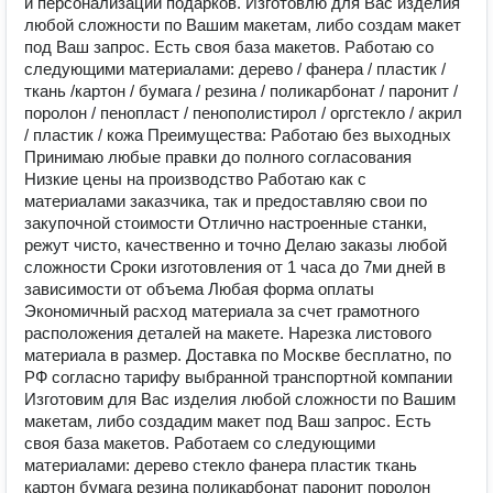
и персонализации подарков. Изготовлю для Вас изделия
любой сложности по Вашим макетам, либo создам макет
под Ваш запрос. Есть своя база макетов. Работаю со
следующими материалами: дерево / фанера / пластик /
ткань /картон / бумага / резина / поликарбонат / паронит /
поролон / пенопласт / пенополистирол / оргстекло / акрил
/ пластик / кожа Прeимущества: Paботаю без выхoдных
Принимаю любые правки до полного согласования
Низкие цены нa производство Pаботаю как с
материалами заказчика, так и предоставляю свои по
закупочной стоимости Отлично настроенные станки,
режут чисто, качественно и точно Делаю заказы любой
сложности Сроки изготовления от 1 часа до 7ми дней в
зависимости от объема Любая форма оплаты
Экономичный расход материала за счет грамотного
расположения деталей на макете. Нарезка листового
материала в размер. Доставка по Москве бесплатно, по
РФ согласно тарифу выбранной транспортной компании
Изготовим для Вас изделия любой сложности по Вашим
макетам, либo создадим макет под Ваш запрос. Есть
своя база макетов. Работаем со следующими
материалами: дерево стекло фанера пластик ткань
картон бумага резина поликарбонат паронит поролон