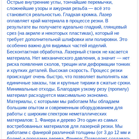
Острые внутренние углы, тончайшие перемычки,
сложнейшие узоры и ажурная резьба — всё это
становится реальностью. Гладкая кромка. Лазер
оплавляет край материала в процессе резки. В
результате вы получаете идеально гладкий, глянцевый
срез (на акриле и некоторых пластиках), который не
требует дополнительной шлифовки или полировки. Это
особенно важно для видимых частей изделий.
Бесконтактная обработка. Лазерный станок не касается
материала. Нет механического давления, а значит — нет
риска появления сколов, трещин или деформации тонких
и хрупких деталей. Высокая скорость. Процесс резки
происходит очень быстро, что позволяет выполнять как
единичные заказы, так и крупные тиражи в сжатые сроки.
Минимальные отходы. Благодаря узкому резу (пропилу)
материал расходуется максимально экономно.
Материалы, с которыми мы работаем Мы обладаем
большим опытом и современным оборудованием для
работы с широким спектром неметаллических
материалов: 1. Фанера и дерево Это один из самых
востребованных материалов для лазерной резки. Мы
работаем с фанерой различной толщины (от 3 до 12 мм и
более) и породами дерева. Фанера: Позволяет создавать