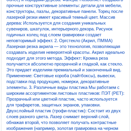
прочные конструктивные элементы: детали для мебели,
конструкторы, пазлы, декоративные панели. Торец после
лазерной резки имеет красивый темный цвет. Массив
дерева: Используется для создания уникальных
сувениров, шкатулок, интерьерного декора. Рисунок
годичных колец под слоем гравировки создает
неповторимый эффект. 2. Оргстекло (Акрил, ПММА)
Лазерная резка акрила — это технология, позволяющая
создавать изделия невероятной красоты. Акрил идеально
подходит для этого метода. Эффект: Кромка реза
получается абсолютно прозрачной и гладкой, как стекло.
Это придает изделиям премиальный и законченный вид.
Применение: Световые короба (лайтбоксы), вывески,
подставки под продукцию, номерки, декоративные
элементы. 3. Различные виды пластика Мы работаем с
широким ассортиментом листовых пластиков: ПЭТ (PET):
Прозрачный или цветной пластик, часто используется
для трафаретов, защитных экранов, упаковки.
Двухслойный пластик (трофи-пластик): Состоит из двух
слоев разного цвета. Лазер снимает верхний слой,
обнажая второй, что позволяет получать контрастные
изображения (например, золотая гравировка на черном