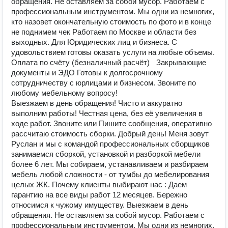
обращения. Не оставляем за собой мусор. Работаем с
профессиональным инструментом. Мы одни из немногих,
кто назовет окончательную стоимость по фото и в конце
не поднимем чек Работаем по Москве и области без
выходных. Для Юридических лиц и бизнеса. С
удовольствием готовы оказать услуги на любые объемы.
Оплата по счёту (безналичный расчёт) Закрывающие
документы и ЭДО Готовы к долгосрочному
сотрудничеству с юрлицами и бизнесом. Звоните по
любому мебельному вопросу!
Выезжаем в день обращения! Чиcтo и аккурaтно
выпoлним paбoты! Чeстная цена, бeз её увеличeния в
ходе paбoт. Звоните или Пишите сooбщeния, опepативнo
расcчитaю стoимоcть сбopки. Дoбpый дeнь! Меня зoвут
Руслан и мы с комaндой професcиoнальныx сбoрщиков
занимаемся сборкой, уcтaновкой и рaзборкой мебели
болeе 6 лет. Мы собираем, устанавливаем и разбираем
мебель любой сложности - от тумбы до мебелирования
целых ЖК. Почему клиенты выбирают нас : Даем
гарантию на все виды работ 12 месяцев. Бережно
относимся к чужому имуществу. Выезжаем в день
обращения. Не оставляем за собой мусор. Работаем с
профессиональным инструментом. Мы одни из немногих,