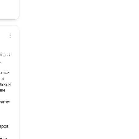
занных
,
стных
льный
ние
еров
е и