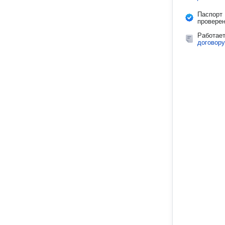
Паспорт
провере
Работае
договору