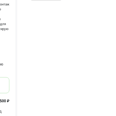
Монтаж
е
и
 для
тирую
ию
500 ₽
д