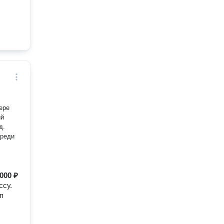
ый
д.
000 ₽
ссу.
п