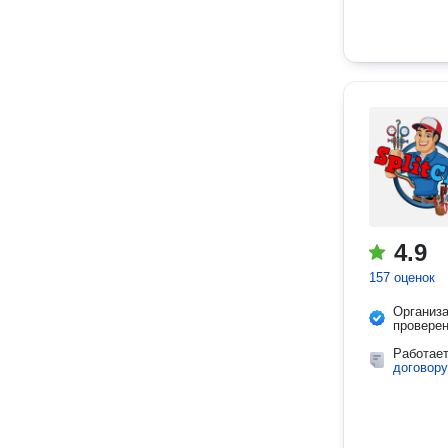
4.9
157 оценок
Организ
провере
Работае
договору