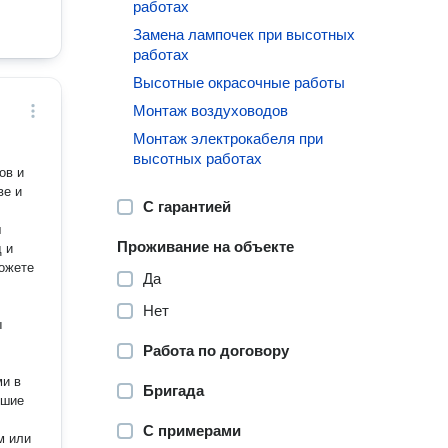
работах
Замена лампочек при высотных
работах
Высотные окрасочные работы
Монтаж воздуховодов
Монтаж электрокабеля при
высотных работах
ов и
ве и
С гарантией
ш
Проживание на объекте
 и
можете
Да
Нет
ы
Работа по договору
ми в
Бригада
чшие
С примерами
м или