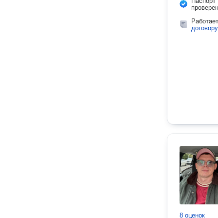
Паспорт
провере
Работае
договору
8 оценок