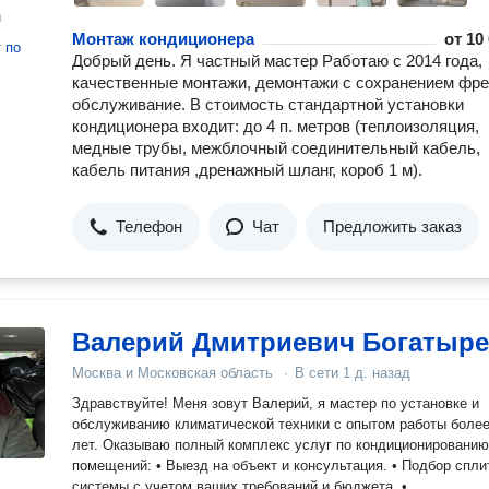
н
Монтаж кондиционера
от
10
т
по
Добрый день. Я частный мастер Работаю с 2014 года,
качественные монтажи, демонтажи с сохранением фре
обслуживание. В стоимость стандартной установки
кондиционера входит: до 4 п. метров (теплоизоляция,
медные трубы, межблочный соединительный кабель,
кабель питания ,дренажный шланг, короб 1 м).
Телефон
Чат
Предложить заказ
Валерий Дмитриевич Богатыр
Москва и Московская область
·
В сети
1 д. назад
Здравствуйте! Меня зовут Валерий, я мастер по установке и
обслуживанию климатической техники с опытом работы более
лет. Оказываю полный комплекс услуг по кондиционированию
помещений: • Выезд на объект и консультация. • Подбор спли
системы с учетом ваших требований и бюджета. •