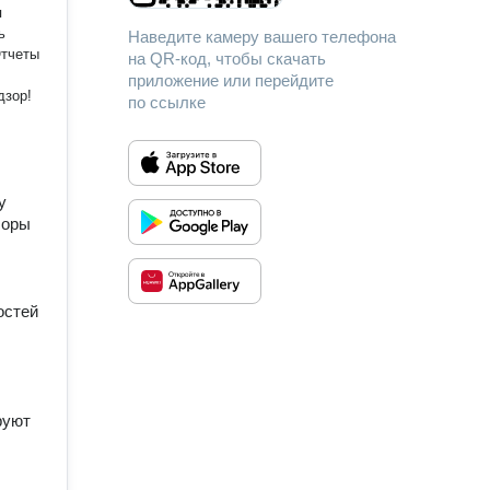
я
ь
Наведите камеру вашего телефона
на QR-код, чтобы скачать
приложение или перейдите
дзор!
по ссылке
у
боры
остей
руют