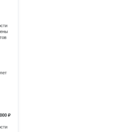
ости
Цены
тов
 лет
000 ₽
ости