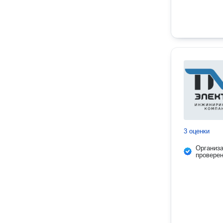
3 оценки
Организ
провере