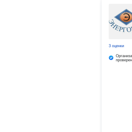
3 оценки
Организ
провере