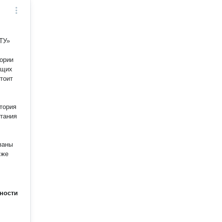
ТУ»
ории
ющих
тоит
тория
тания
ваны
 же
ности