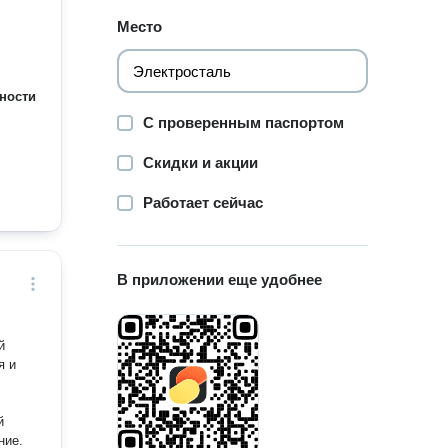
Место
ности
С проверенным паспортом
Скидки и акции
Работает сейчас
В приложении еще удобнее
й
я и
й
ние.