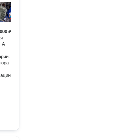
 000 ₽
ия
. А
ории:
тора
мации