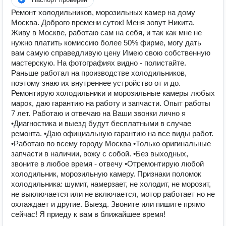
Ремонт холодильников, морозильных камер на дому
Москва. Доброго времени суток! Меня зовут Никита.
Живу в Москве, работаю сам на себя, и так как мне не
нужно платить комиссию более 50% фирме, могу дать
вам самую справедливую цену Имею свою собственную
мастерскую. На фотографиях видно - полистайте.
Раньше работал на производстве холодильников,
поэтому знаю их внутреннее устройство от и до.
Ремонтирую холодильники и морозильные камеры любых
марок, даю гарантию на работу и запчасти. Опыт работы
7 лет. Работаю и отвечаю на Ваши звонки лично я
•Диагностика и выезд будут бесплатными в случае
ремонта. •Даю официальную гарантию на все виды работ.
•Работаю по всему городу Москва •Только оригинальные
запчасти в наличии, вожу с собой. •Без выходных,
звоните в любое время - отвечу •Отремонтирую любой
холодильник, морозильную камеру. Признаки поломок
холодильника: шумит, намерзает, не холодит, не морозит,
не выключается или не включается, мотор работает но не
охлаждает и другие. Выезд. Звоните или пишите прямо
сейчас! Я приеду к вам в ближайшее время!