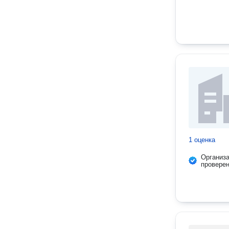
1 оценка
Организ
провере