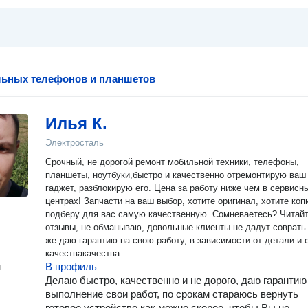
льных телефонов и планшетов
Илья К.
Электросталь
Срочный, не дорогой ремонт мобильной техники, телефоны,
планшеты, ноутбуки,быстро и качественно отремонтирую ваш
гаджет, разблокирую его. Цена за работу ниже чем в сервисных
центрах! Запчасти на ваш выбор, хотите оригинал, хотите копию,
подберу для вас самую качественную. Сомневаетесь? Читайте
отзывы, не обманываю, довольные клиенты не дадут соврать... 
же даю гарантию на свою работу, в зависимости от детали и 
качествакачества.
В профиль
н
Делаю быстро, качественно и не дорого, даю гарантию
выполнение свои работ, по срокам стараюсь вернуть
готовое устройство как можно скорее, чтобы Вы не