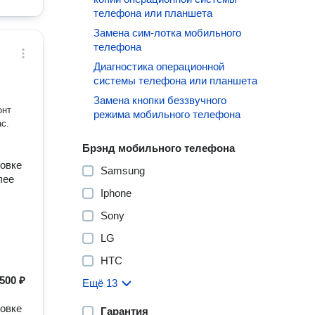
телефона или планшета
Замена сим-лотка мобильного
телефона
Диагностика операционной
системы телефона или планшета
Замена кнопки беззвучного
онт
режима мобильного телефона
с.
Брэнд мобильного телефона
новке
Samsung
лее
Iphone
Sony
LG
HTC
500 ₽
Ещё 13
новке
Гарантия