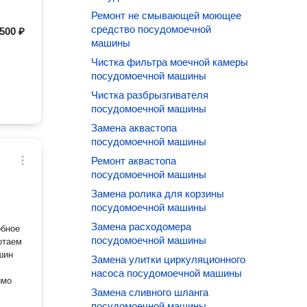
Ремонт не смывающей моющее
средство посудомоечной
500 ₽
машины
Чистка фильтра моечной камеры
посудомоечной машины
Чистка разбрызгивателя
посудомоечной машины
Замена аквастопа
посудомоечной машины
Ремонт аквастопа
посудомоечной машины
Замена ролика для корзины
посудомоечной машины
Замена расходомера
обное
посудомоечной машины
отаем
шин
Замена улитки циркуляционного
насоса посудомоечной машины
имо
Замена сливного шланга
посудомоечной машины