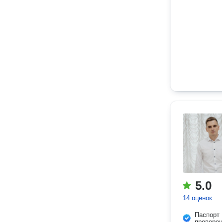
5.0
14 оценок
Паспорт
провере