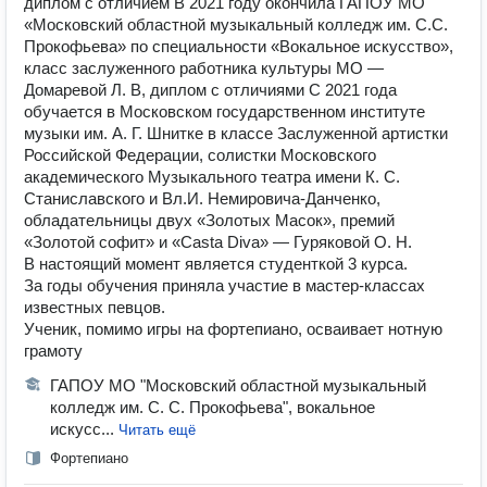
диплом с отличием В 2021 году окончила ГАПОУ МО
«Московский областной музыкальный колледж им. С.С.
Прокофьева» по специальности «Вокальное искусство»,
класс заслуженного работника культуры МО —
Домаревой Л. В, диплом с отличиями С 2021 года
обучается в Московском государственном институте
музыки им. А. Г. Шнитке в классе Заслуженной артистки
Российской Федерации, солистки Московского
академического Музыкального театра имени К. С.
Станиславского и Вл.И. Немировича-Данченко,
обладательницы двух «Золотых Масок», премий
«Золотой софит» и «Casta Diva» — Гуряковой О. Н.
В настоящий момент является студенткой 3 курса.
За годы обучения приняла участие в мастер-классах
известных певцов.
Ученик, помимо игры на фортепиано, осваивает нотную
грамоту
ГАПОУ МО "Московский областной музыкальный
колледж им. С. С. Прокофьева", вокальное
искусс...
Читать ещё
Фортепиано