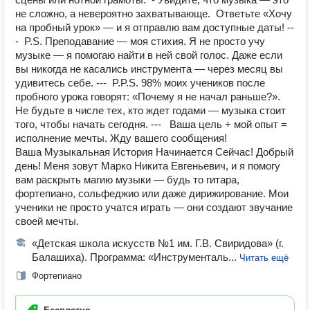
не сложно, а невероятно захватывающе. Ответьте «Хочу
на пробный урок» — и я отправлю вам доступные даты! --
- P.S. Преподавание — моя стихия. Я не просто учу
музыке — я помогаю найти в ней свой голос. Даже если
вы никогда не касались инструмента — через месяц вы
удивитесь себе. --- P.P.S. 98% моих учеников после
пробного урока говорят: «Почему я не начал раньше?».
Не будьте в числе тех, кто ждет годами — музыка стоит
того, чтобы начать сегодня. --- Ваша цель + мой опыт =
исполнение мечты. Жду вашего сообщения!
Ваша Музыкальная История Начинается Сейчас! Добрый
день! Меня зовут Марко Никита Евгеньевич, и я помогу
вам раскрыть магию музыки — будь то гитара,
фортепиано, сольфеджио или даже дирижирование. Мои
ученики не просто учатся играть — они создают звучание
своей мечты.
«Детская школа искусств №1 им. Г.В. Свиридова» (г.
Балашиха). Программа: «Инструменталь...
Читать ещё
Фортепиано