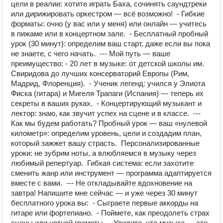
цели в реалии: хотите играть Баха, сочинять саундтреки
или дирижировать оркестром — всё возможно! - Гибкие
форматы: очно (у вас или у меня) или онлайн — учитесь
в пижаме или в концертном зале. - Бесплатный пробный
урок (30 минут): определим ваш старт, даже если вы пока
не знаете, с чего начать. --- Мой путь — ваше
преимущество: - 20 лет в музыке: от детской школы им.
Свиридова до лучших консерваторий Европы (Рим,
Мадрид, Флоренция). - Ученик легенд: учился у Элиота
Фиска (гитара) и Мигеля Трапаги (Испания) — теперь их
секреты в ваших руках. - Концертирующий музыкант и
лектор: знаю, как звучит успех на сцене и в классе. ---
Как мы будем работать? Пробный урок — ваш «нулевой
километр»: определим уровень, цели и создадим план,
который зажжет вашу страсть. Персонализированные
уроки: не зубрим ноты, а влюбляемся в музыку через
любимый репертуар. Гибкая система: если захотите
сменить жанр или инструмент — программа адаптируется
вместе с вами. --- Не откладывайте вдохновение на
завтра! Напишите мне сейчас — и уже через 30 минут
бесплатного урока вы: - Сыграете первые аккорды на
гитаре или фортепиано. - Поймете, как преодолеть страх
сцены или нотной грамоты. - Увидите, что музыка — это