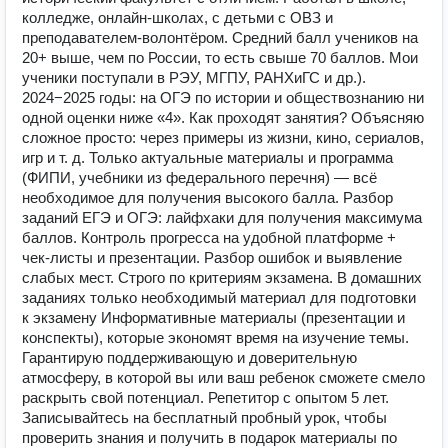
колледже, онлайн-школах, с детьми с ОВЗ и
преподавателем-волонтёром. Средний балл учеников на
20+ выше, чем по России, то есть свыше 70 баллов. Мои
ученики поступали в РЭУ, МГПУ, РАНХиГС и др.).
2024−2025 годы: на ОГЭ по истории и обществознанию ни
одной оценки ниже «4». Как проходят занятия? Объясняю
сложное просто: через примеры из жизни, кино, сериалов,
игр и т. д. Только актуальные материалы и программа
(ФИПИ, учебники из федерального перечня) — всё
необходимое для получения высокого балла. Разбор
заданий ЕГЭ и ОГЭ: лайфхаки для получения максимума
баллов. Контроль прогресса на удобной платформе +
чек-листы и презентации. Разбор ошибок и выявление
слабых мест. Строго по критериям экзамена. В домашних
заданиях только необходимый материал для подготовки
к экзамену Информативные материалы (презентации и
конспекты), которые экономят время на изучение темы.
Гарантирую поддерживающую и доверительную
атмосферу, в которой вы или ваш ребенок сможете смело
раскрыть свой потенциал. Репетитор с опытом 5 лет.
Записывайтесь на бесплатный пробный урок, чтобы
проверить знания и получить в подарок материалы по