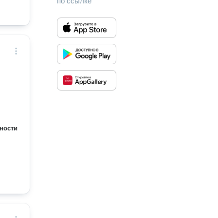
по ссылке
ности