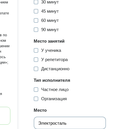
30 минут
ением
45 минут
плате
60 минут
90 минут
в по
бном
Место занятий
шении
У ученика
и
юсь
У репетитора
ции»;
Дистанционно
Тип исполнителя
Частное лицо
ия
Организация
Место