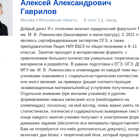
Алексей Александрович
Гаврилов
Москва и Московская область
·
В сети
3 д. назад
Добрый день! Я с отличием окончил юридический факультет МГУ
им. М. В. Ломоносова (бакалавриат и магистратуру). С 2021 года
являюсь сертифицированным экспертом ОГЭ, а также
преподавателем Лицея НИУ ВШЭ по обществознанию в 9−11
классах. Занятия проходят в интерактивном формате, с
н
привлечением большого количества уникальных теоретическ
материалов и разработок. В рамках подготовки к ЕГЭ, ОГЭ, ДВИ в
МГУ им. М. В. Ломоносова и олимпиадам по каждой теме мы 
учениками знакомимся с социально-историческим контекстом 
или иного явления, на примерах (решая соответствующие
экзаменационные материалы/кейсы) углубляем полученные зн
Отдельное внимание (при желании учеников) я уделяю
формированию навыка написания эссе (необходимого на
олимпиадах), поскольку, на мой взгляд, очень важно уметь п
стилистически, логически и содержательно выверенные тексты
конце каждого занятия ученики получают в электронном фор
домашнее задание (абсолютно все материалы предоставляют
Вам не потребуется что-либо дополнительно докупать), котор
включает два блока: • теоретический блок, который предпола