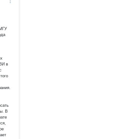
их
с
того
ания.
исать
. В
мате
ся,
ое
гает