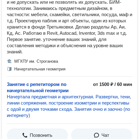
и не допускать или не позволять их допускать. БИМ-
технологии. Занимаюсь предметным дизайном, в
частности: мебели, скамейки, светильники, посуда, маф и
т.д. Проектирую паблик и арт объекты, один из которых
хранится в фонде Третьяковки. Делаю разделы Ар, Аи,
Кд, Ас. Работаю в Revit, Autocad, Inventor, 3ds max и т.д.
Первое занятие. уточнение ваших знаний, для
составления методики и объяснения на уровне ваших
знаний.
МГХПУ им. Строганова
Начертательная геометрия
Занятие с репетитором по
от 1500 ₽ / 60 мин
начертательной геометрии
Начертала предметная и архитектурная. Развертки, тени,
линии сопряжения. построение изометрии и перспективы
с одой и двумя точками схода. Занятия очно и заочно (по
интернету)
Позвонить
Чат