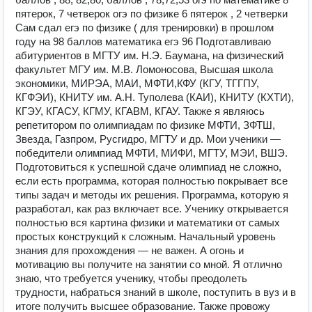
пятерок, 7 четверок огэ по физике 6 пятерок , 2 четверки
Сам сдал егэ по физике ( для тренировки) в прошлом
году на 98 баллов математика егэ 96 Подготавливаю
абитуриентов в МГТУ им. Н.Э. Баумана, на физический
факультет МГУ им. М.В. Ломоносова, Высшая школа
экономики, МИРЭА, МАИ, МФТИ,КФУ (КГУ, ТГГПУ,
КГФЭИ), КНИТУ им. А.Н. Туполева (КАИ), КНИТУ (КХТИ),
КГЭУ, КГАСУ, КГМУ, КГАВМ, КГАУ. Также я являюсь
репетитором по олимпиадам по физике МФТИ, ЗФТШ,
Звезда, Газпром, Русгидро, МГТУ и др. Мои ученики —
победители олимпиад МФТИ, МИФИ, МГТУ, МЭИ, ВШЭ.
Подготовиться к успешной сдаче олимпиад не сложно,
если есть программа, которая полностью покрывает все
типы задач и методы их решения. Программа, которую я
разработал, как раз включает все. Ученику открывается
полностью вся картина физики и математики от самых
простых конструкций к сложным. Начальный уровень
знания для прохождения — не важен. А огонь и
мотивацию вы получите на занятии со мной. Я отлично
знаю, что требуется ученику, чтобы преодолеть
трудности, набраться знаний в школе, поступить в вуз и в
итоге получить высшее образование. Также провожу