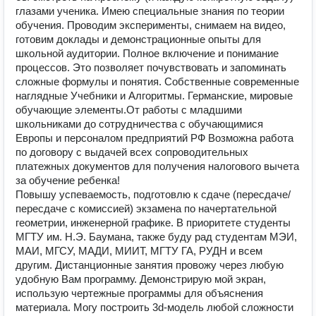
глазами ученика. Имею специальные знания по теории
обучения. Проводим эксперименты, снимаем на видео,
готовим доклады и демонстрационные опыты для
школьной аудитории. Полное включение и понимание
процессов. Это позволяет почувствовать и запоминать
сложные формулы и понятия. Собственные современные
наглядные Учебники и Алгоритмы. Германские, мировые
обучающие элементы.От работы с младшими
школьниками до сотрудничества с обучающимися
Европы и персоналом предприятий РФ Возможна работа
по договору с выдачей всех сопроводительных
платежных документов для получения налогового вычета
за обучение ребенка!
Повышу успеваемость, подготовлю к сдаче (пересдаче/
пересдаче с комиссией) экзамена по начертательной
геометрии, инженерной графике. В приоритете студенты
МГТУ им. Н.Э. Баумана, также буду рад студентам МЭИ,
МАИ, МГСУ, МАДИ, МИИТ, МГТУ ГА, РУДН и всем
другим. Дистанционные занятия провожу через любую
удобную Вам программу. Демонстрирую мой экран,
использую чертежные программы для объяснения
материала. Могу построить 3d-модель любой сложности