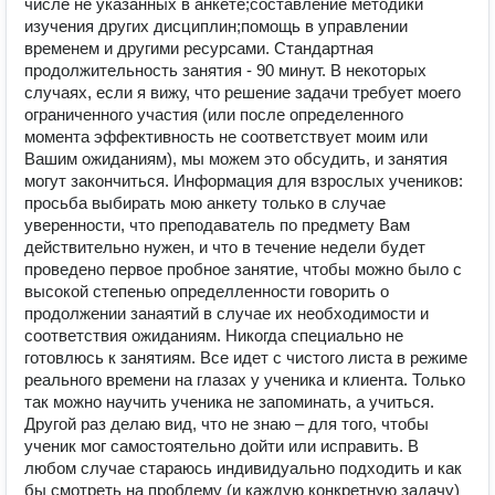
числе не указанных в анкете;составление методики
изучения других дисциплин;помощь в управлении
временем и другими ресурсами. Стандартная
продолжительность занятия - 90 минут. В некоторых
случаях, если я вижу, что решение задачи требует моего
ограниченного участия (или после определенного
момента эффективность не соответствует моим или
Вашим ожиданиям), мы можем это обсудить, и занятия
могут закончиться. Информация для взрослых учеников:
просьба выбирать мою анкету только в случае
уверенности, что преподаватель по предмету Вам
действительно нужен, и что в течение недели будет
проведено первое пробное занятие, чтобы можно было с
высокой степенью определленности говорить о
продолжении занаятий в случае их необходимости и
соответствия ожиданиям. Никогда специально не
готовлюсь к занятиям. Все идет с чистого листа в режиме
реального времени на глазах у ученика и клиента. Только
так можно научить ученика не запоминать, а учиться.
Другой раз делаю вид, что не знаю – для того, чтобы
ученик мог самостоятельно дойти или исправить. В
любом случае стараюсь индивидуально подходить и как
бы смотреть на проблему (и каждую конкретную задачу)