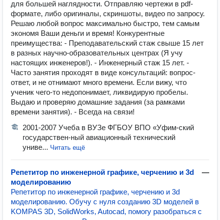
для большей наглядности. Отправляю чертежи в pdf-
формате, либо оригиналы, скриншоты, видео по запросу.
Решаю любой вопрос максимально быстро, тем самым
экономя Ваши деньги и время! Конкурентные
преимущества: - Преподавательский стаж свыше 15 лет
в разных научно-образовательных центрах (Я учу
настоящих инженеров!). - Инженерный стаж 15 лет. -
Часто занятия проходят в виде консультаций: вопрос-
ответ, и не отнимают много времени. Если вижу, что
ученик чего-то недопонимает, ликвидирую пробелы.
Выдаю и проверяю домашние задания (за рамками
времени занятия). - Всегда на связи!
2001-2007 Учеба в ВУЗе ФГБОУ ВПО «Уфим-ский
государствен-ный авиационный технический
униве...
Читать ещё
Репетитор по инженерной графике, черчению и 3d
—
моделированию
Репетитор по инженерной графике, черчению и 3d
моделированию. Обучу с нуля созданию 3D моделей в
KOMPAS 3D, SolidWorks, Autocad, помогу разобраться с