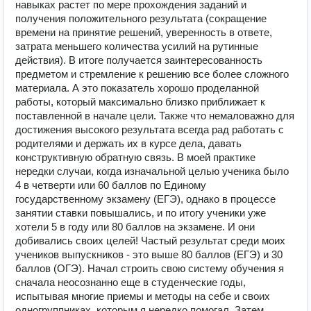
навыках растет по мере прохождения заданий и
получения положительного результата (сокращение
времени на принятие решений, уверенность в ответе,
затрата меньшего количества усилий на рутинные
действия). В итоге получается заинтересованность
предметом и стремление к решению все более сложного
материала. А это показатель хорошо проделанной
работы, который максимально близко приближает к
поставленной в начале цели. Также что немаловажно для
достижения высокого результата всегда рад работать с
родителями и держать их в курсе дела, давать
конструктивную обратную связь. В моей практике
нередки случаи, когда изначальной целью ученика было
4 в четверти или 60 баллов по Единому
государственному экзамену (ЕГЭ), однако в процессе
занятии ставки повышались, и по итогу ученики уже
хотели 5 в году или 80 баллов на экзамене. И они
добивались своих целей! Частый результат среди моих
учеников выпускников - это выше 80 баллов (ЕГЭ) и 30
баллов (ОГЭ). Начал строить свою систему обучения я
сначала неосознанно еще в студенческие годы,
испытывая многие приемы и методы на себе и своих
одногруппниках, которым я нередко помогал. Затем