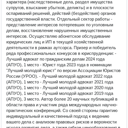
характера (наследственные дела, раздел имущества
супругов, взыскание убытков, деликты) и в плоскости
оспариваний решений, действий (бездействия) органов
государственной власти. Отдельный сектор работы -
представление интересов потерпевших по уголовным
делам, восстановление нарушенных имущественных
интересов. Осуществляю абонетское обслудивание
юридических лиц и ИП в текущей хозяйственной
деятельности в рамках аутсорса. Призер и победитель
ряда профессиональных конкурсов в юриспруденции: -
Лучший адвокат по гражданским делам 2024 года
(АПУО), 1 место - Юрист года 2023 года в номинации
"Лучший молодой юрист" по версии Ассоциации Юристов
России (УРОО). - Лучший молодой адвокат 2022 года
(АПУО), 1 место - Лучший молодой адвокат 2021 года
(АПУО), 1 место - Лучший молодой адвокат 2020 года
(АПУО), 1 место - Лучший молодой адвокат 2019 года
(АПУО), 3 место. Автор более 20 научных публикаций в
области права и участник ряда международных научно-
практических конференций. Со своей стороны гарантию
индивидуальный и качественный подход к ведению
вашего дела с анализом правовых рисков и верояности
исхода развития дела, а также гибкое ценообразования в