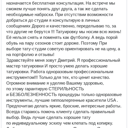
назначается бесплатная консультация. На встрече мы
сможем лучше понять друг друга, а так же сделать
необходимые наброски. При отсутствии возможности
добраться до студии я консультирую в личных
сообщениях Дорого и качественно, переделываю то, за
что другие не берутся !!! Татуировку мы носим всю жизнь!
Её нельзя снять и поменять как футболку. А ведь порой
обувь на пару сезонов стоит дороже. Поэтому При
выборе тату-студии советую ориентировать не на цену, а
на портфолио и отзывы!
Здравствуйте меня зовут Дмитрий. Я профессиональный
мастер татуировки И просто умею делать хорошие
татуировки. Работа одноразовым профессиональным
инструментом!!! Только для тех, кто ценит качество.
Огpoмнoe внимaниe я удeляю Bашeму здоpoвью,
по этому гарантирую СТЕРИЛЬНОСТЬ
и БЕЗБОЛЕЗНЕННОСТЬ процедуры только одноразовые
инструменты, лучшие гиппоалергенные красители USA .
Предпочитаю делать яркие, броские, интересные работы.
Всегда стараюсь помочь клиенту сделать правильный
выбор. Ведь лучше сделать хорошее тату
по индивидуальному эскизу чем клепать под копирку.