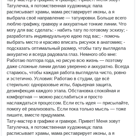
Татулечка, я потомственная художница: папа
расписывает храмы, мама реставрирует иконы, а я
выбрала своё направление — татуировки. Больше всего
люблю графику, гравюру и аккуратные тонкие линии. Что
могу для вас сделать: - набить тату по готовому эскизу; -
разработать индивидуальную идею под вас; - помочь
выбрать место и красиво вписать рисунок в анатомию; -
подсказать оптимальный размер, чтобы тату выглядела
аккуратно и всегда радовала глаз. Немного обо мне:
Работаю полтора года, но рисую всю жизнь — поэтому
даже сложные линии делаю уверенно и аккуратно. Всегда
стараюсь, чтобы каждая работа выглядела чисто, ровно
и эстетично. Условия: Работаю в студии, где всё
стерильно: одноразовые иглы, барьерная защита,
дезинфекция каждого этапа. Обстановка спокойная и
комфортная — можно расслабиться и просто
наслаждаться процессом. Если есть идея — присылайте,
помогу её реализовать. Если пока только мысль — тоже
пишите, вместе придумаем.
Тату-мастер в графике и гравюре. Привет! Меня зовут
Татулечка, я потомственная художница: папа
расписывает храмы, мама реставрирует иконы, а я