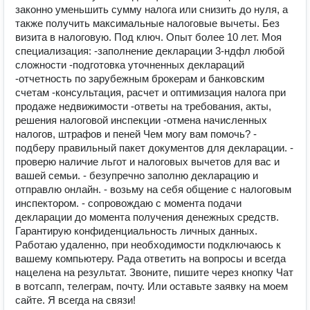
законно уменьшить сумму налога или снизить до нуля, а
также получить максимальные налоговые вычеты. Без
визита в налоговую. Под ключ. Опыт более 10 лет. Моя
специализация: -заполнение декларации 3-ндфл любой
сложности -подготовка уточненных деклараций
-отчетность по зарубежным брокерам и банковским
счетам -консультация, расчет и оптимизация налога при
продаже недвижимости -ответы на требования, акты,
решения налоговой инспекции -отмена начисленных
налогов, штрафов и пеней Чем могу вам помочь? -
подберу правильный пакет документов для декларации. -
проверю наличие льгот и налоговых вычетов для вас и
вашей семьи. - безупречно заполню декларацию и
отправлю онлайн. - возьму на себя общение с налоговым
инспектором. - сопровождаю с момента подачи
декларации до момента получения денежных средств.
Гарантирую конфиденциальность личных данных.
Работаю удаленно, при необходимости подключаюсь к
вашему компьютеру. Рада ответить на вопросы и всегда
нацелена на результат. Звоните, пишите через кнопку Чат
в вотсапп, телеграм, почту. Или оставьте заявку на моем
сайте. Я всегда на связи!