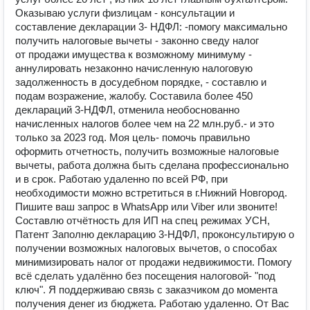
Оказываю услуги физлицам - консультации и
составление декларации 3- НДФЛ: -помогу максимально
получить налоговые вычеты - законно сведу налог
от продажи имущества к возможному минимуму -
аннулировать незаконно начисленную налоговую
задолженность в досудебном порядке, - составлю и
подам возражение, жалобу. Составила более 450
деклараций 3-НДФЛ, отменила необоснованно
начисленных налогов более чем на 22 млн.руб.- и это
только за 2023 год. Моя цель- помочь правильно
оформить отчетность, получить возможные налоговые
вычеты, работа должна быть сделана профессионально
и в срок. Работаю удаленно по всей РФ, при
необходимости можно встретиться в г.Нижний Новгород.
Пишите ваш запрос в WhatsApp или Viber или звоните!
Составлю отчётность для ИП на спец режимах УСН,
Патент Заполню декларацию 3-НДФЛ, проконсультирую о
получении возможных налоговых вычетов, о способах
минимизировать налог от продажи недвижимости. Помогу
всё сделать удалённо без посещения налоговой- "под
ключ". Я поддерживаю связь с заказчиком до момента
получения денег из бюджета. Работаю удаленно. От Вас