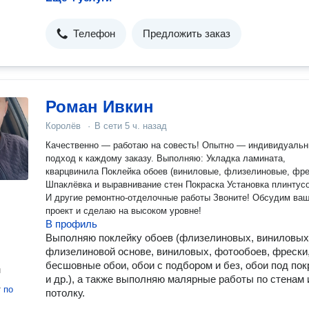
Телефон
Предложить заказ
Роман Ивкин
Королёв
·
В сети
5 ч. назад
Качественно — работаю на совесть! Опытно — индивидуальный
подход к каждому заказу. Выполняю: Укладка ламината,
кварцвинила Поклейка обоев (виниловые, флизелиновые, фрески)
Шпаклёвка и выравнивание стен Покраска Установка плинтусов
И другие ремонтно-отделочные работы Звоните! Обсудим ваш
проект и сделаю на высоком уровне!
В профиль
Выполняю поклейку обоев (флизелиновых, виниловых
флизелиновой основе, виниловых, фотообоев, фрески
бесшовные обои, обои с подбором и без, обои под пок
н
и др.), а также выполняю малярные работы по стенам 
т
по
потолку.