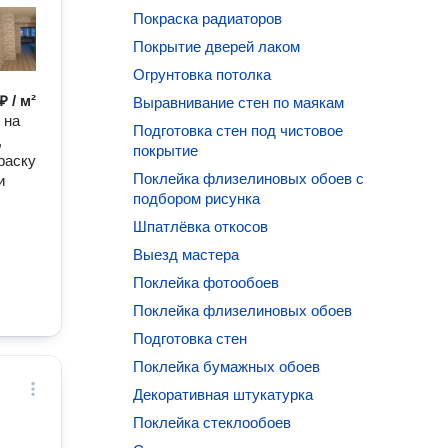
Покраска радиаторов
Покрытие дверей лаком
Огрунтовка потолка
₽ / м²
Выравнивание стен по маякам
 на
Подготовка стен под чистовое
,
покрытие
раску
Поклейка флизелиновых обоев с
и
подбором рисунка
Шпатлёвка откосов
Выезд мастера
Поклейка фотообоев
Поклейка флизелиновых обоев
Подготовка стен
Поклейка бумажных обоев
Декоративная штукатурка
Поклейка стеклообоев