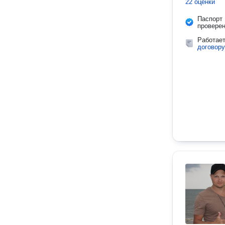
22 оценки
Паспорт
провере
Работае
договору