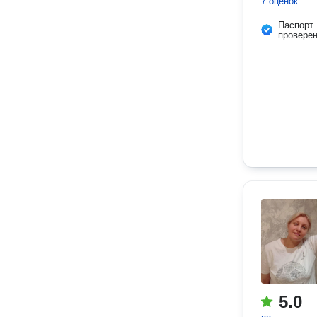
7 оценок
Паспорт
провере
5.0