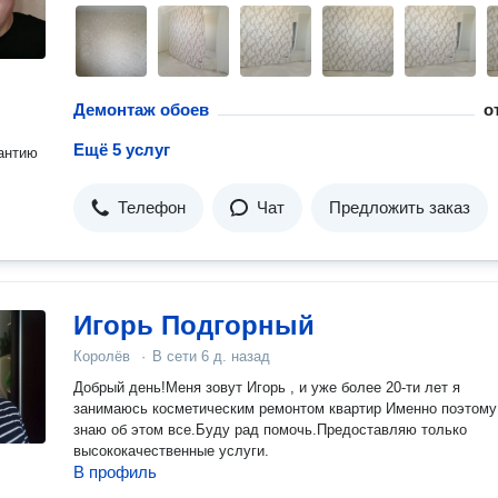
Демонтаж обоев
о
Ещё 5 услуг
антию
Телефон
Чат
Предложить заказ
Игорь Подгорный
Королёв
·
В сети
6 д. назад
Добрый день!Меня зовут Игорь , и уже более 20-ти лет я
занимаюсь косметическим ремонтом квартир Именно поэтому я
знаю об этом все.Буду рад помочь.Предоставляю только
высококачественные услуги.
В профиль