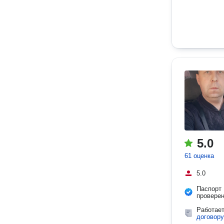
5.0
61 оценка
5.0
Паспорт
провере
Работае
договору