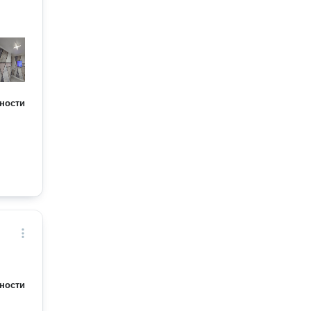
ности
ности