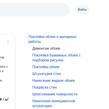
Войти
Поклейка обоев и малярные
работы
Демонтаж обоев
Поклейка бумажных обоев с
том
подбором рисунка
ного с
Поклейка обоев
и и
Штукатурка стен
Нанесение жидких обоев
ие
Покраска стен
Шпатлевание поверхности
₽ / м²
Нанесение венецианской
штукатурки