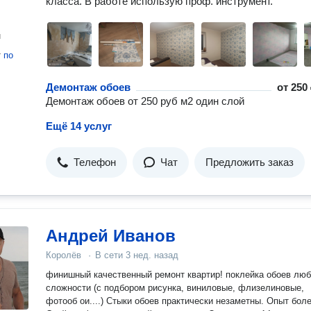
класса. В работе использую проф. инструмент.
н
т
по
Демонтаж обоев
от
250 
Демонтаж обоев от 250 руб м2 один слой
Ещё 14 услуг
Телефон
Чат
Предложить заказ
Андрей Иванов
Королёв
·
В сети
3 нед. назад
финишный качественный ремонт квартир! поклейка обоев лю
сложности (с подбором рисунка, виниловые, флизелиновые,
фотооб ои....) Стыки обоев практически незаметны. Опыт бол