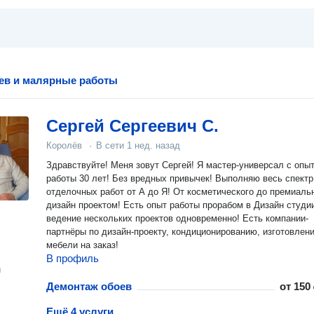
ев и малярные работы
Сергей Сергеевич С.
Королёв
·
В сети
1 нед. назад
Здравствуйте! Меня зовут Сергей! Я мастер-универсал с опы
работы 30 лет! Без вредных привычек! Выполняю весь спектр
отделочных работ от А до Я! От косметического до премиаль
дизайн проектом! Есть опыт работы прорабом в Дизайн студи
ведение нескольких проектов одновременно! Есть компании-
партнёры по дизайн-проекту, кондиционированию, изготовлен
мебели на заказ!
В профиль
н
Демонтаж обоев
от
150 
Ещё 4 услуги