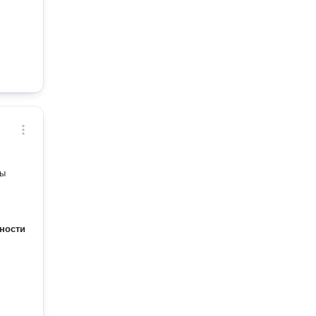
ты
ности