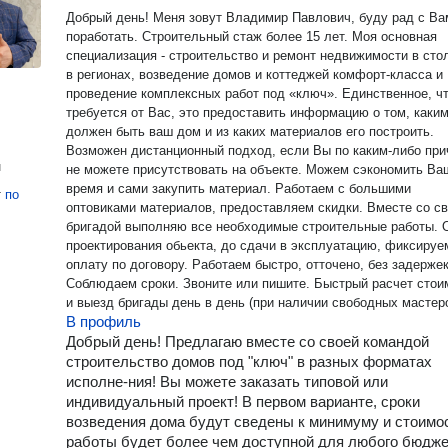
Добрый день! Меня зовут Владимир Павлович, буду рад с Ва
поработать. Строительный стаж более 15 лет. Моя основная
специализация - строительство и ремонт недвижимости в сто
в регионах, возведение домов и коттеджей комфорт-класса и
проведение комплексных работ под «ключ». Единственное, ч
требуется от Вас, это предоставить информацию о том, каки
должен быть ваш дом и из каких материалов его построить.
Возможен дистанционный подход, если Вы по каким-либо пр
н
не можете присутствовать на объекте. Можем сэкономить Ва
время и сами закупить материал. Работаем с большими
т
по
оптовиками материалов, предоставляем скидки. Вместе со с
бригадой выполняю все необходимые строительные работы. 
проектирования обьекта, до сдачи в эксплуатацию, фиксируе
оплату по договору. Работаем быстро, отточено, без задержек
Соблюдаем сроки. Звоните или пишите. Быстрый расчет стои
и выезд бригады день в день (при наличии свободных мастеро
В профиль
Добрый день! Предлагаю вместе со своей командой
строительство домов под "ключ" в разных форматах
исполне-ния! Вы можете заказать типовой или
индивидуальный проект! В первом варианте, сроки
возведения дома будут сведены к минимуму и стоимо
работы будет более чем доступной для любого бюдже