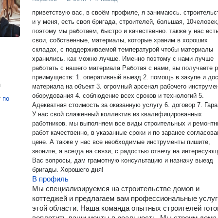
приветствую вас, в своём профиле, я занимаюсь. строительс
и у меня, есть своя бригада, строителей, большая, 10человек
поэтому мы работаем, быстро и качественно. также у нас ест
свои, собственные, материалы, которые храним в хороших
складах, с поддерживаемой температурой чтобы материалы
хранились. как можно лучше. Именно поэтому с нами лучше
работать с нашего материала Работая с нами, вы получаете ряд
преимуществ: 1. оперативный выезд 2. помощь в закупе и до
н
материала на объект 3. огромный арсенал рабочего инструме
оборудования 4. соблюдение всех сроков и технологий 5.
т
по
Адекватная стоимость за оказанную услугу 6. договор 7. Гар
У нас свой слаженный коллектив из квалифицированных
работников. мы выполняем все виды строительных и ремонт
работ качественно, в указанные сроки и по заранее согласов
цене. А также у нас все необходимые инструменты пишите,
звоните, я всегда на связи, с радостью отвечу на интересую
Вас вопросы, дам грамотную консультацию и назначу выезд
бригады. Хорошего дня!
В профиль
Мы специализируемся на строительстве домов и
коттеджей и предлагаем вам профессиональные услуг
этой области. Наша команда опытных строителей гото
воплотить ваши мечты в реальность. Мы строим дома