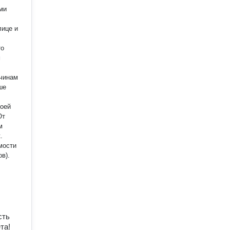
ми
лице и
то
м
ичинам
ше
воей
От
м
.
мости
в).
сть
та!