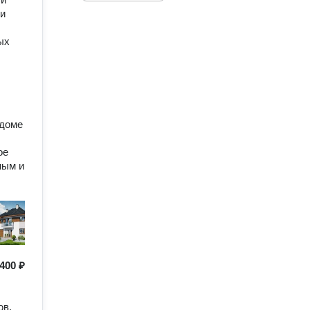
ши
ых
 доме
ое
ным и
400 ₽
ов,