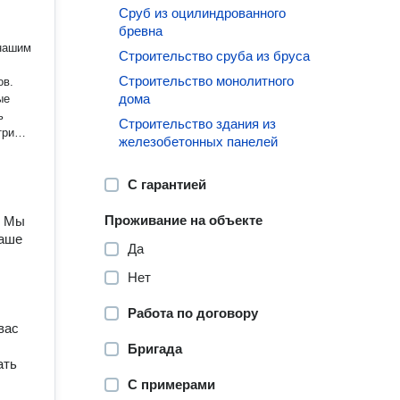
Сруб из оцилиндрованного
бревна
Строительство сруба из бруса
Строительство монолитного
ов.
дома
ые
ь
Строительство здания из
железобетонных панелей
ызовы
ые
С гарантией
Проживание на объекте
. Мы
ваше
Да
Нет
Работа по договору
вас
Бригада
ать
С примерами