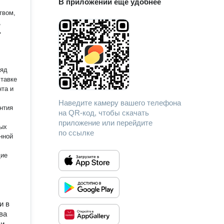
В приложении еще удобнее
твом,
,
ь
ставке
нта и
Наведите камеру вашего телефона
антия
на QR-код, чтобы скачать
приложение или перейдите
ных
по ссылке
анной
щие
и в
ва
 и