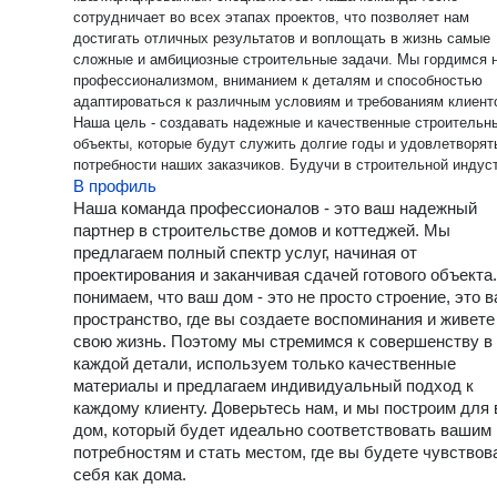
сотрудничает во всех этапах проектов, что позволяет нам
достигать отличных результатов и воплощать в жизнь самые
сложные и амбициозные строительные задачи. Мы гордимся нашим
профессионализмом, вниманием к деталям и способностью
адаптироваться к различным условиям и требованиям клиент
Наша цель - создавать надежные и качественные строительн
объекты, которые будут служить долгие годы и удовлетворят
потребности наших заказчиков. Будучи в строительной индустрии
В профиль
на протяжении многих лет, я всегда готов взяться за новые в
и проекты любой сложности. Надеюсь, что наш опыт и
Наша команда профессионалов - это ваш надежный
профессионализм помогут вам реализовать ваши строительн
партнер в строительстве домов и коттеджей. Мы
идеи и достичь желаемых результатов.
предлагаем полный спектр услуг, начиная от
проектирования и заканчивая сдачей готового объекта
понимаем, что ваш дом - это не просто строение, это 
пространство, где вы создаете воспоминания и живете
свою жизнь. Поэтому мы стремимся к совершенству в
каждой детали, используем только качественные
материалы и предлагаем индивидуальный подход к
каждому клиенту. Доверьтесь нам, и мы построим для 
дом, который будет идеально соответствовать вашим
потребностям и стать местом, где вы будете чувствов
себя как дома.