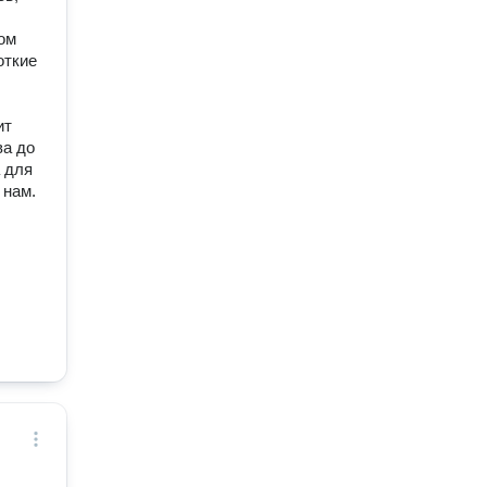
ом
откие
ит
ва до
 для
 нам.