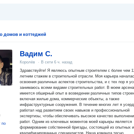
о домов и коттеджей
Вадим С.
Королёв
·
В сети
6 ч. назад
Здравствуйте! Я являюсь опытным строителем с более чем 12-
летним стажем в строительной отрасли. Моя карьера началас
освоения различных аспектов строительства, и с тех пор я у
занимаюсь всеми видами строительных работ. В моем арсенале
имеется обширный опыт в возведении различных типов строе
включая жилые дома, коммерческие объекты, а также
инфраструктурные сооружения. В течение многих лет я усер
работал над развитием своих навыков и профессиональной
н
экспертизы, чтобы обеспечивать высокое качество выполнен
работ. Одним из ключевых моментов моей карьеры является
т
по
формирование собственной бригады, состоящей из опытных и
квалифицированных специалистов. Наша команда тесно