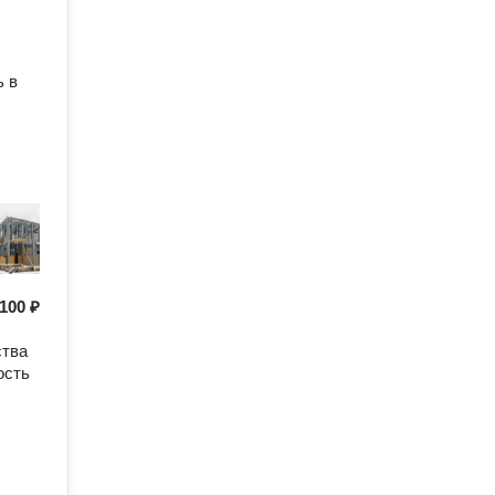
ь в
100 ₽
ства
ость