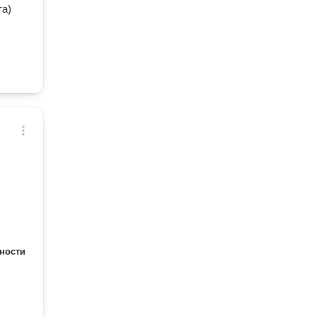
та)
ности