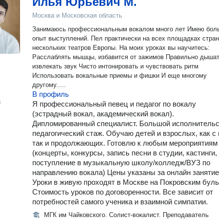
Илья Юрьевич М.
Москва и Московская область
Занимаюсь профессиональным вокалом много лет Имею бол
опыт выступлений. Пел практически на всех площадках стран
нескольких театров Европы. На моих уроках вы научитесь:
Расслаблять мышцы, избавится от зажимов Правильно дышат
извлекать звук Чисто интонировать и чувствовать ритм
Использовать вокальные приемы и фишки И еще многому
другому.....
В профиль
н
Я профессиональный певец и педагог по вокалу
(эстрадный вокал, академический вокал).
Дипломированный специалист. Большой исполнительс
педагогический стаж. Обучаю детей и взрослых, как с 
так и продолжающих. Готовлю к любым мероприятиям
(концерты, конкурсы, запись песни в студии, кастинги,
поступление в музыкальную школу/колледж/ВУЗ по
направлению вокала) Цены указаны за онлайн занятие
Уроки в живую проходят в Москве на Покровским буль
Стоимость уроков по договоренности. Все зависит от
потребностей самого ученика и взаимной симпатии.
МГК им Чайковского. Солист-вокалист. Преподаватель