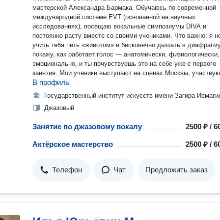
мастерской Александра Бармака. Обучаюсь по современной
международной системе EVT (основанной на научных
исследованиях), посещаю вокальные симпозиумы DIVA и
постоянно расту вместе со своими учениками. Что важно: я не буду
учить тебя петь «животом» и бесконечно дышать в диафрагму
покажу, как работает голос — анатомически, физиологически,
эмоционально, и ты почувствуешь это на себе уже с первого
занятия. Мои ученики выступают на сценах Москвы, участвуют в
В профиль
музыкальных проектах, записывают песни и клипы, поступают
топовые театральные вузы, многие — на бюджет. Я помогу не
Государственный институт искусств имени Загира Исмаги
только развить голос, но и создать контент: от сонграйтинга д
Джазовый
клипов и сценариев. Как режиссёр и продюсер я работала с
брендами Сбербанк, Альфа-Банк, Касперский, X5 Group и др.
Занятие по джазовому вокалу
2500 ₽ / 
главное — я умею раскрывать личность и усиливать её через
голос, кадр, текст и сцену. Если ты ищешь не просто педагога, а
Актёрское мастерство
2500 ₽ / 
наставника и проводника в творчестве, записывайся на пробн
занятие — и ты точно почувствуешь разницу. Жми “Записаться” —
и давай начнём!
Телефон
Чат
Предложить заказ