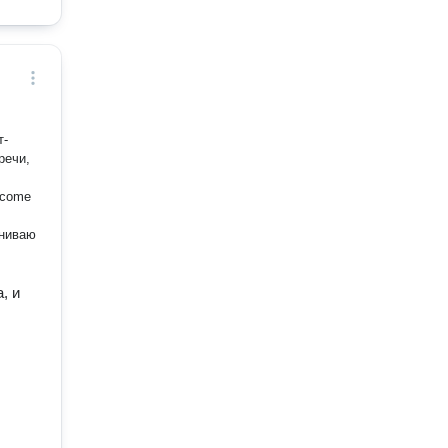
т-
речи,
lcome
, и