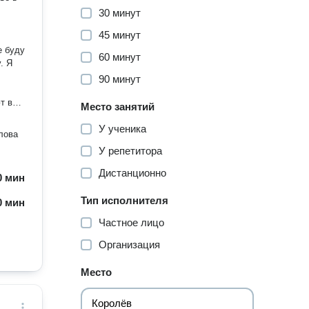
30 минут
45 минут
60 минут
. Я
90 минут
Место занятий
 в
У ученика
лова
о
У репетитора
 Но
Дистанционно
60 мин
Тип исполнителя
60 мин
ое
Частное лицо
Организация
Место