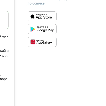
по ссылке
60 мин
кий и
нуля,
.
варе.