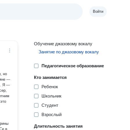
Войти
Обучение джазовому вокалу
Занятие по джазовому вокалу
Педагогическое образование
, но
Кто занимается
 мне —
Ребенок
сер,
Школьник
етним
 это
Студент
Взрослый
Ирины
Длительность занятия
Се в