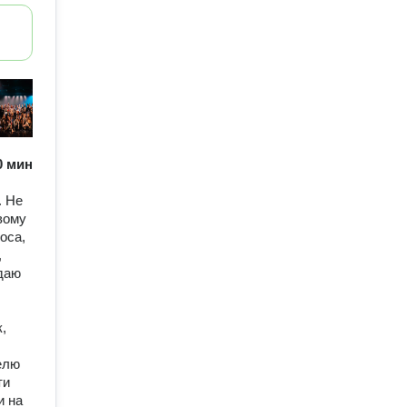
60 мин
. Не
вому
оса,
,
 даю
к,
елю
ти
и на