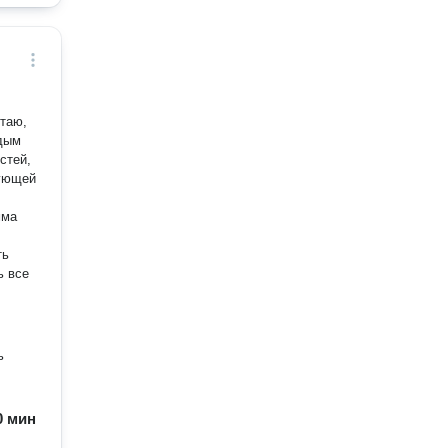
итаю,
ждым
стей,
вующей
ть
ь все
ь
60 мин