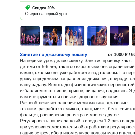
Скидка
20%
Скидка на первый урок
Занятие по джазовому вокалу
от
1000 ₽ / 
На первый урок делаю скидку. Занятия провожу как с
детьми от 5-6 лет, так и со взрослыми без ограничений
важно, сколько вы уже работаете над голосом. По пер
уроку определяем направление движения, природу гол
вашу задачу. Вплоть до физиологических неровностей
избавляемся от сипов, хрипов, пищания, надрывов. Я
вам инструменты и навыки здорового звучания.
Разнообразие исполнения: мелизматика, джазовые
техники, разработка смыков, тванг, микст, белт, свисто
фальцет, расширение регистра и многое другое.
Регулярность наших занятий в среднем 1-2 раза в нед
при условии самостоятельной отработки и регулярнос
наших встреч, ибо в ином случае пользы мало и деньг