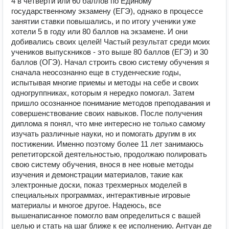
4 в четверти или 60 баллов по Единому
государственному экзамену (ЕГЭ), однако в процессе
занятии ставки повышались, и по итогу ученики уже
хотели 5 в году или 80 баллов на экзамене. И они
добивались своих целей! Частый результат среди моих
учеников выпускников - это выше 80 баллов (ЕГЭ) и 30
баллов (ОГЭ). Начал строить свою систему обучения я
сначала неосознанно еще в студенческие годы,
испытывая многие приемы и методы на себе и своих
одногруппниках, которым я нередко помогал. Затем
пришло осознанное понимание методов преподавания и
совершенствование своих навыков. После получения
диплома я понял, что мне интересно не только самому
изучать различные науки, но и помогать другим в их
постижении. Именно поэтому более 11 лет занимаюсь
репетиторской деятельностью, продолжаю полировать
свою систему обучения, внося в нее новые методы
изучения и демонстрации материалов, такие как
электронные доски, показ трехмерных моделей в
специальных программах, интерактивные игровые
материалы и многое другое. Надеюсь, все
вышенаписанное помогло вам определиться с вашей
целью и стать на шаг ближе к ее исполнению. Антуан де