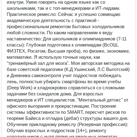
изнутри. Умею говорить на одном языке как со
школьниками, так и с топ-менеджерами и ИТ-лидами.
Практическое ремесло: Сейчас я успешно совмещаю
академическую деятельность с практикой -
профессиональным ремонтом бытовых холодильников
любой сложности. По каким направлениям я веду
наставничество: Для школьников и олимпиадников (7-11
классы): Глубокая подготовка к олимпиадам (ВсОШ,
ФИЗТЕХ, Росатом, Высшая проба), по физике, экономике,
математике. Я использую точные науки, как
"тренажёрный зал для мозга". Моя авторская методика на
базе советской педагогики (К.Д Ушинский, Л.С Выготский)
и Дневника самоконтроля учит подростков побеждать
лень, полностью убирать смартфоны во время учебы
(Deep Work) и хладнокровно справляться со сложными
задачами без скандалов дома. Для взрослых
менеджеров и ИТ специалистов. "Ментальный детокс" от
офисного выгорания и прокрастинации. Построение
системы эффективности по SMART, пересчет рисков по
теореме Байеса и отладка (дебаг) структуры вашего дня.
Обучение прикладному ремеслу (Резервная профессия):
Обучаю взрослых и подростков (14+), ремонту
холодильников с нуля прямо на реальных агрегатах.