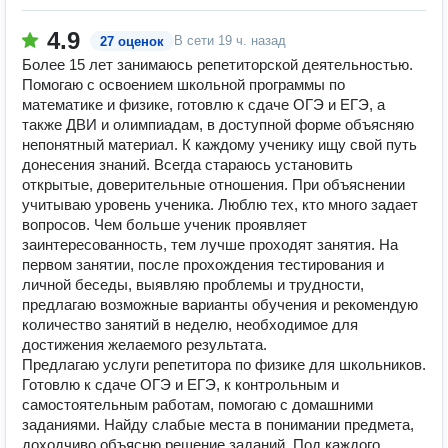
4.9
В сети
19 ч. назад
27 оценок
Более 15 лет занимаюсь репетиторской деятельностью.
Помогаю с освоением школьной программы по
математике и физике, готовлю к сдаче ОГЭ и ЕГЭ, а
также ДВИ и олимпиадам, в доступной форме объясняю
непонятный материал. К каждому ученику ищу свой путь
донесения знаний. Всегда стараюсь установить
открытые, доверительные отношения. При объяснении
учитываю уровень ученика. Люблю тех, кто много задает
вопросов. Чем больше ученик проявляет
заинтересованность, тем лучше проходят занятия. На
первом занятии, после прохождения тестирования и
личной беседы, выявляю проблемы и трудности,
предлагаю возможные варианты обучения и рекомендую
количество занятий в неделю, необходимое для
достижения желаемого результата.
Предлагаю услуги репетитора по физике для школьников.
Готовлю к сдаче ОГЭ и ЕГЭ, к контрольным и
самостоятельным работам, помогаю с домашними
заданиями. Найду слабые места в понимании предмета,
доходчиво объясню решение заданий. Под каждого