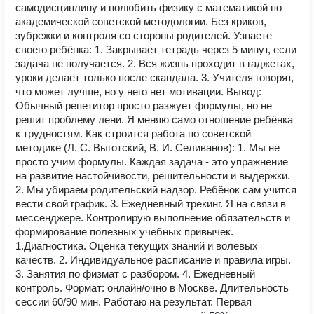
самодисциплину и полюбить физику с математикой по
академической советской методологии. Без криков,
зубрежки и контроля со стороны родителей. Узнаете
своего ребёнка: 1. Закрывает тетрадь через 5 минут, если
задача не получается. 2. Вся жизнь проходит в гаджетах,
уроки делает только после скандала. 3. Учителя говорят,
что может лучше, но у него нет мотивации. Вывод:
Обычный репетитор просто разжует формулы, но не
решит проблему лени. Я меняю само отношение ребёнка
к трудностям. Как строится работа по советской
методике (Л. С. Выготский, В. И. Селиванов): 1. Мы не
просто учим формулы. Каждая задача - это упражнение
на развитие настойчивости, решительности и выдержки.
2. Мы убираем родительский надзор. Ребёнок сам учится
вести свой график. 3. Ежедневный трекинг. Я на связи в
мессенджере. Контролирую выполнение обязательств и
формирование полезных учебных привычек.
1.Диагностика. Оценка текущих знаний и волевых
качеств. 2. Индивидуальное расписание и правила игры.
3. Занятия по физмат с разбором. 4. Ежедневный
контроль. Формат: онлайн/очно в Москве. Длительность
сессии 60/90 мин. Работаю на результат. Первая