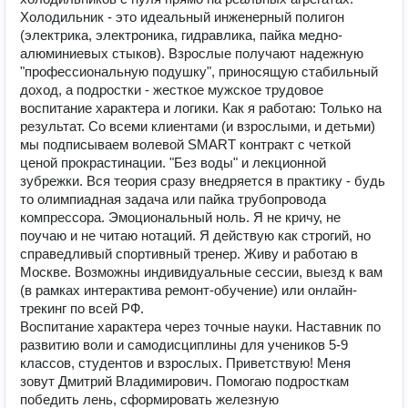
Холодильник - это идеальный инженерный полигон
(электрика, электроника, гидравлика, пайка медно-
алюминиевых стыков). Взрослые получают надежную
"профессиональную подушку", приносящую стабильный
доход, а подростки - жесткое мужское трудовое
воспитание характера и логики. Как я работаю: Только на
результат. Со всеми клиентами (и взрослыми, и детьми)
мы подписываем волевой SMART контракт с четкой
ценой прокрастинации. "Без воды" и лекционной
зубрежки. Вся теория сразу внедряется в практику - будь
то олимпиадная задача или пайка трубопровода
компрессора. Эмоциональный ноль. Я не кричу, не
поучаю и не читаю нотаций. Я действую как строгий, но
справедливый спортивный тренер. Живу и работаю в
Москве. Возможны индивидуальные сессии, выезд к вам
(в рамках интерактива ремонт-обучение) или онлайн-
трекинг по всей РФ.
Воспитание характера через точные науки. Наставник по
развитию воли и самодисциплины для учеников 5-9
классов, студентов и взрослых. Приветствую! Меня
зовут Дмитрий Владимирович. Помогаю подросткам
победить лень, сформировать железную