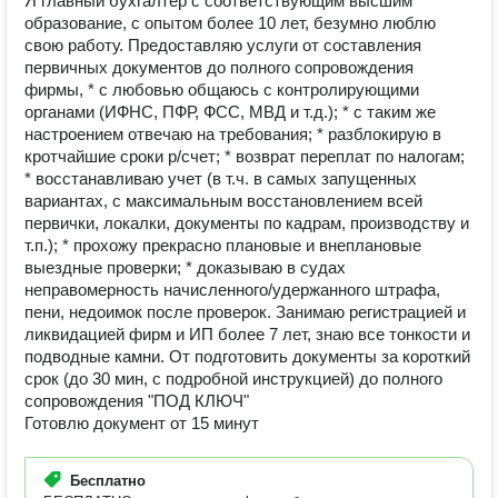
Я главный бухгалтер с соответствующим высшим
образование, с опытом более 10 лет, безумно люблю
свою работу. Предоставляю услуги от составления
первичных документов до полного сопровождения
фирмы, * с любовью общаюсь с контролирующими
органами (ИФНС, ПФР, ФСС, МВД и т.д.); * с таким же
настроением отвечаю на требования; * разблокирую в
кротчайшие сроки р/счет; * возврат переплат по налогам;
* восстанавливаю учет (в т.ч. в самых запущенных
вариантах, с максимальным восстановлением всей
первички, локалки, документы по кадрам, производству и
т.п.); * прохожу прекрасно плановые и внеплановые
выездные проверки; * доказываю в судах
неправомерность начисленного/удержанного штрафа,
пени, недоимок после проверок. Занимаю регистрацией и
ликвидацией фирм и ИП более 7 лет, знаю все тонкости и
подводные камни. От подготовить документы за короткий
срок (до 30 мин, с подробной инструкцией) до полного
сопровождения "ПОД КЛЮЧ"
Готовлю документ от 15 минут
Бесплатно