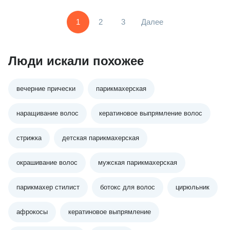
1
2
3
Далее
Люди искали похожее
вечерние прически
парикмахерская
наращивание волос
кератиновое выпрямление волос
стрижка
детская парикмахерская
окрашивание волос
мужская парикмахерская
парикмахер стилист
ботокс для волос
цирюльник
афрокосы
кератиновое выпрямление