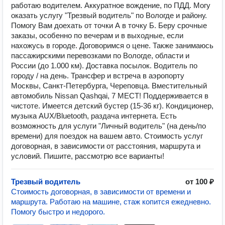
работаю водителем. Аккуратное вождение, по ПДД. Могу
оказать услугу "Трезвый водитель" по Вологде и району.
Помогу Вам доехать от точки А в точку Б. Беру срочные
заказы, особенно по вечерам и в выходные, если
нахожусь в городе. Договоримся о цене. Также занимаюсь
пассажирскими перевозками по Вологде, области и
России (до 1.000 км). Доставка посылок. Водитель по
городу / на день. Трансфер и встреча в аэропорту
Москвы, Санкт-Петербурга, Череповца. Вместительный
автомобиль Nissan Qashqai, 7 МЕСТ! Поддерживается в
чистоте. Имеется детский бустер (15-36 кг). Кондиционер,
музыка AUX/Bluetooth, раздача интернета. Есть
возможность для услуги "Личный водитель" (на день/по
времени) для поездок на вашем авто. Стоимость услуг
договорная, в зависимости от расстояния, маршрута и
условий. Пишите, рассмотрю все варианты!
Трезвый водитель
от 100 ₽
Стоимость договорная, в зависимости от времени и
маршрута. Работаю на машине, стаж копится ежедневно.
Помогу быстро и недорого.