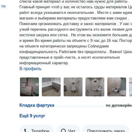
список какой материал и количество нам нужно для работы .
т
по
Главный принцип чтоб у вас не осталось груды материалов Ц
работ всегда указывается окончательная . Месте с вами едем
магазин и выбираем материалы предоставляем вам скидки .
Помогаем организовать доставку и занос материалов . У нас 
узкий перечень расходного инструмента это валик лезвия дл
кисточки шкурка или сетка . На этом вы экономите большие д
и время Во время работы на объекте с 9 час до 16 час Посторонние
на объекте категорически запрещены Соблюдаем
конфиденциальность Работаем без предоплаты . Важно! Цен
представленные в прайс-листе, а носят исключительно
информационный характер.
В профиль
Кладка фартука
по договорён
Ещё 9 услуг
Телефон
Чат
Предложить заказ