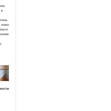
ена
 в
очень
я ножа
еньги
ы,
ности