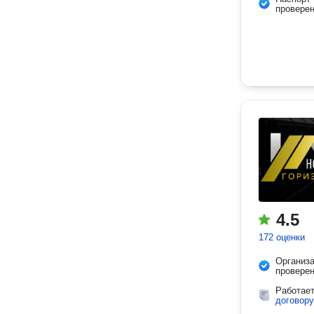
провере
4.5
172 оценки
Организ
провере
Работае
договору