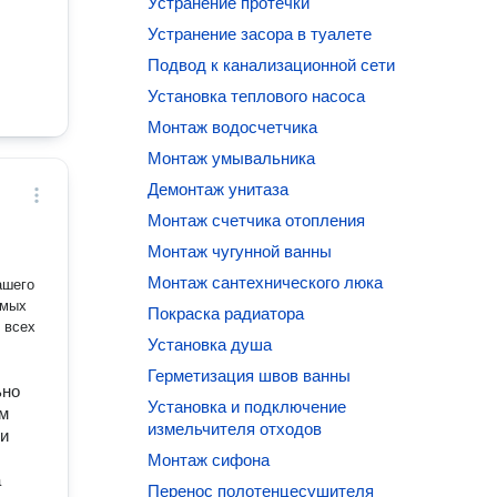
Устранение протечки
Устранение засора в туалете
Подвод к канализационной сети
Установка теплового насоса
Монтаж водосчетчика
Монтаж умывальника
Демонтаж унитаза
Монтаж счетчика отопления
Монтаж чугунной ванны
Монтаж сантехнического люка
имых
Покраска радиатора
 всех
Установка душа
Герметизация швов ванны
ьно
Установка и подключение
ом
измельчителя отходов
ши
Монтаж сифона
а
Перенос полотенцесушителя