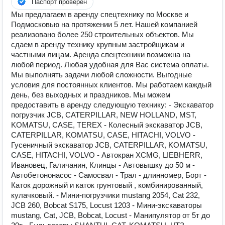
Паспорт проверен
Мы предлагаем в аренду спецтехнику по Москве и
Подмосковью на протяжении 5 лет. Нашей компанией
реализовано более 250 строительных объектов. Мы
сдаем в аренду технику крупным застройщикам и
частными лицам. Аренда спецтехники возможна на
любой период. Любая удобная для Вас система оплаты.
Мы выполнять задачи любой сложности. Выгодные
условия для постоянных клиентов. Мы работаем каждый
день, без выходных и праздников. Мы можем
предоставить в аренду следующую технику: - Экскаватор
погрузчик JCB, CATERPILLAR, NEW HOLLAND, MST,
KOMATSU, CASE, TEREX - Колесный экскаватор JCB,
CATERPILLAR, KOMATSU, CASE, HITACHI, VOLVO -
Гусеничный экскаватор JCB, CATERPILLAR, KOMATSU,
CASE, HITACHI, VOLVO - Автокран XCMG, LIEBHERR,
Ивановец, Галичанин, Клинцы - Автовышку до 50 м -
Автобетононасос - Самосвал - Трал - длинномер, Борт -
Каток дорожный и каток грунтовый , комбинированный,
кулачковый. - Мини-погрузчики mustang 2054, Cat 232,
JCB 260, Bobcat S175, Locust 1203 - Мини-экскаваторы
mustang, Cat, JCB, Bobcat, Locust - Манипулятор от 5т до