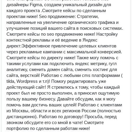
дизайнеры Figma, создаем уникальный дизайн для
каждого проекта .Смотрите кейсы по сделанным
проектам ниже! Seo продвижение: Стратегии,
направленные на увеличение органического трафика и
улучшение позиций вашего сайта в поисковых системах.
Смотрите кейсы по seo продвижению ниже! Настройку
контекстной рекламы и её ведение в Яндекс
директ:Эффективное привлечение целевых клиентов
через рекламные кампании с максимальной конверсией.
Смотрите кейсы по директу ниже! Также могу помочь с
такими услугами как подключить яндекс метрику, гугл
аналитику, сменить домен сайта, сменить хостинг для
сайта, версткой! Работаю с любыми cms платформами (
tilda, Wordpress и т.п)! Помогу редактировать уже
действующий сайт! Я стремлюсь к тому, чтобы каждый
проект был не просто выполнен, а приносил ощутимую
пользу вашему бизнесу. Давайте обсудим, как я могу
помочь вам достичь ваших целей! Работаю с клиентами
из Москвы, области и всех регионов России (полностью
дистанционно). Работаю по договору! Просьба, перед
звонком обсудите его со мной в чате! Смотрите
портфолио по сделанным работам ниже!