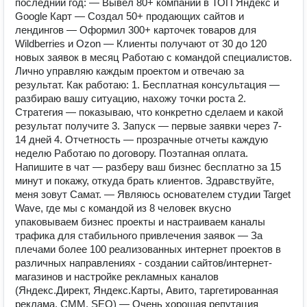
последний год: — Вывел 80+ компаний в ТОП Яндекс и
Google Карт — Создал 50+ продающих сайтов и
лендингов — Оформил 300+ карточек товаров для
Wildberries и Ozon — Клиенты получают от 30 до 120
новых заявок в месяц Работаю с командой специалистов.
Лично управляю каждым проектом и отвечаю за
результат. Как работаю: 1. Бесплатная консультация —
разбираю вашу ситуацию, нахожу точки роста 2.
Стратегия — показываю, что конкретно сделаем и какой
результат получите 3. Запуск — первые заявки через 7-
14 дней 4. Отчетность — прозрачные отчеты каждую
неделю Работаю по договору. Поэтапная оплата.
Напишите в чат — разберу ваш бизнес бесплатно за 15
минут и покажу, откуда брать клиентов. Здравствуйте,
меня зовут Самат. — Являюсь основателем студии Target
Wave, где мы с командой из 8 человек вкусно
упаковываем бизнес проекты и настраиваем каналы
трафика для стабильного привлечения заявок — За
плечами более 100 реализованных интернет проектов в
различных направлениях - создании сайтов/интернет-
магазинов и настройке рекламных каналов
(Яндекс.Директ, Яндекс.Карты, Авито, таргетированная
реклама, СММ, SEO) — Очень хорошая репутация