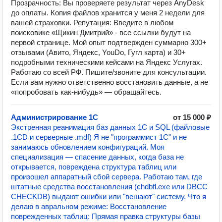
Прозрачность: Вы проверяете результат через AnyDesk
до оплаты. Копия файлов хранится у меня 2 недели для
вашей страховки. Репутация: Введите в любом
поисковике «Щикин Дмитрий» - все ссылки будут на
первой странице. Мой опыт подтвержден суммарно 300+
отзывами (Авито, Яндекс, YouDo, Гугл карта) и 30+
подробными техническими кейсами на Яндекс Услугах.
Работаю со всей РФ. Пишите/звоните для консультации.
Если вам нужно ответственно восстановить данные, а не
«попробовать как-нибудь» — обращайтесь.
Администрирование 1С
от 15 000 ₽
Экстренная реанимация баз данных 1С и SQL (файловые
.1CD и серверные .mdf) Я не "программист 1С" и не
занимаюсь обновлением конфигураций. Моя
специализация — спасение данных, когда база не
открывается, повреждена структура таблиц или
произошел аппаратный сбой сервера. Работаю там, где
штатные средства восстановления (chdbfl.exe или DBCC
CHECKDB) выдают ошибки или "вешают" систему. Что я
делаю в авральном режиме: Восстановление
поврежденных таблиц: Прямая правка структуры базы