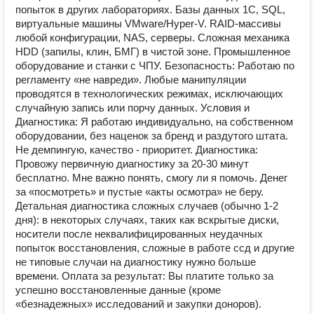
попыток в других лабораториях. Базы данных 1С, SQL,
виртуальные машины VMware/Hyper-V. RAID-массивы
любой конфигурации, NAS, серверы. Сложная механика
HDD (запилы, клин, БМГ) в чистой зоне. Промышленное
оборудование и станки с ЧПУ. Безопасность: Работаю по
регламенту «не навреди». Любые манипуляции
проводятся в технологических режимах, исключающих
случайную запись или порчу данных. Условия и
Диагностика: Я работаю индивидуально, на собственном
оборудовании, без наценок за бренд и раздутого штата.
Не демпингую, качество - приоритет. Диагностика:
Провожу первичную диагностику за 20-30 минут
бесплатно. Мне важно понять, смогу ли я помочь. Денег
за «посмотреть» и пустые «акты осмотра» не беру.
Детальная диагностика сложных случаев (обычно 1-2
дня): в некоторых случаях, таких как вскрытые диски,
носители после неквалифицированных неудачных
попыток восстановления, сложные в работе ссд и другие
не типовые случаи на диагностику нужно больше
времени. Оплата за результат: Вы платите только за
успешно восстановленные данные (кроме
«безнадежных» исследований и закупки доноров).