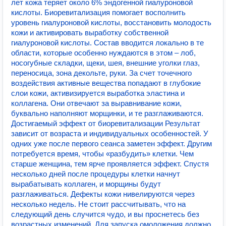
лет кожа теряет около 6% эндогенной гиалуроновой
кислоты. Биоревитализация помогает восполнить
уровень гиалуроновой кислоты, восстановить молодость
кожи и активировать выработку собственной
гиалуроновой кислоты. Состав вводится локально в те
области, которые особенно нуждаются в этом – лоб,
носогубные складки, щеки, шея, внешние уголки глаз,
переносица, зона декольте, руки. За счет точечного
воздействия активные вещества попадают в глубокие
слои кожи, активизируется выработка эластина и
коллагена. Они отвечают за выравнивание кожи,
буквально наполняют морщинки, и те разглаживаются.
Достигаемый эффект от биоревитализации Результат
зависит от возраста и индивидуальных особенностей. У
одних уже после первого сеанса заметен эффект. Другим
потребуется время, чтобы «разбудить» клетки. Чем
старше женщина, тем ярче проявляется эффект. Спустя
несколько дней после процедуры клетки начнут
вырабатывать коллаген, и морщины будут
разглаживаться. Дефекты кожи нивелируются через
несколько недель. Не стоит рассчитывать, что на
следующий день случится чудо, и вы проснетесь без
возрастных изменений. Для запуска омоложения должно