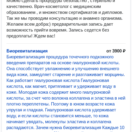
Можно сделать процедуры безопастно , стерильно и
качественно. Врач-косметолог с медицинским
образованием , и множеством сертификатов и дипломов.
Так же мы проводим консультацию и анамнез организма.
Желаем всем добра:) предварительная запись дает
возможность прийти вовремя. Запись седется без
предоплаты! Ждем вас!
Биоревитализация
от 3900 ₽
Биоревитализация процедура точечного подкожного
введения препаратов на основе гиалуроновой кислоты.
Она способствует увлажнению и улучшению внешнего
вида кожи, замедляет старение и разглаживает морщины.
Как работает гиалуроновая кислота Гиалуроновая
кислота, как магнит, притягивает и удерживает воду в
коже. Молодая кожа содержит много гиалуроновой
кислоты, за счет чего волокна коллагена и эластина в ней
плотно переплетены. Поэтому в юном возрасте кожа
упругая и гладкая. Гиалуроновая кислота удерживает
воду, и если кислоты становится меньше, то кожа
начинает увядать, молекулы эластина и коллагена
распадаются. Зачем нужна биоревитализация Каждые 10