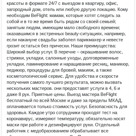
красоты в формате 24/7 с выездом в квартиру, офис,
загородный дом, отель или любую другую локацию. Кому
необходим BeFlight: мамам, которые хотят следить за
собой и в то же время быть рядом со своей семьей;
занятым людям, имеющим мало свободного времени;
оказавшимся в экстренных beauty-ситуациях, например,
если накануне свадьбы заболел парикмахер и невесте
грозит остаться без прически. Наши преимущества:
Широкий выбор услуг. В перечне – окрашивание волос,
стрижки, укладки, салонные уходы, долговременные
укладки, ламинирование и наращивание ресниц, маникюр,
педикюр, процедуры для бровей, макияж, а также
косметологический сервис. Для удобства и скорости
получения самого лучшего результата, можно вызвать
нескольких мастеров. они предоставят услуги в 4, 6 и
даже 8 рук. Приятные цены. Выезд мастера BeFlight
бесплатный по всей Москве и даже за пределы МКАД,
оплачивается только стоимость услуг. Безопасность для
здоровья. Каждое утро сотрудники проходят тест на
коронавирус, измеряют температуру, обязательно носят
маски при работе и дезинфицируют руки. Отдельный
работник с медобразованием обрабатывает все