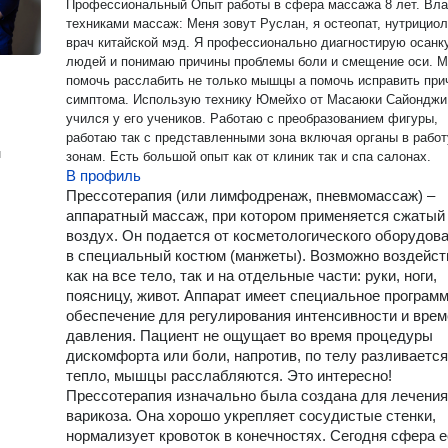
Профессиональный Опыт работы в сфера массажа 8 лет. Владею
техниками массаж: Меня зовут Руслан, я остеопат, нутрициолог,
врач китайской мэд. Я профессионально диагностирую осанк
людей и понимаю причины проблемы боли и смещение оси. М
помочь расслабить не только мышцы а помочь исправить при
симптома. Использую технику Юмейхо от Масаюки Сайонджи
учился у его учеников. Работаю с преобразованием фигуры,
работаю так с представленными зона включая органы в работ
н
зонам. Есть большой опыт как от клиник так и спа салонах.
В профиль
Прессотерапия (или лимфодренаж, пневмомассаж) –
аппаратный массаж, при котором применяется сжатый
воздух. Он подается от косметологического оборудов
в специальный костюм (манжеты). Возможно воздейст
как на все тело, так и на отдельные части: руки, ноги,
поясницу, живот. Аппарат имеет специальное програм
обеспечение для регулирования интенсивности и вре
давления. Пациент не ощущает во время процедуры
дискомфорта или боли, напротив, по телу разливается
тепло, мышцы расслабляются. Это интересно!
Прессотерапия изначально была создана для лечения
варикоза. Она хорошо укрепляет сосудистые стенки,
нормализует кровоток в конечностях. Сегодня сфера е