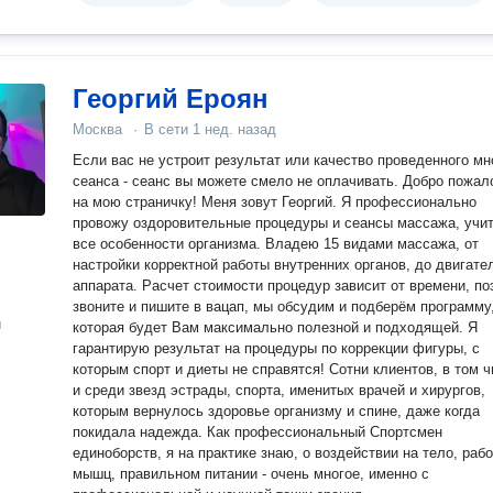
Георгий Ероян
Москва
·
В сети
1 нед. назад
Если вас не устроит результат или качество проведенного мн
сеанса - сеанс вы можете смело не оплачивать. Добро пожаловать
на мою страничку! Меня зовут Георгий. Я профессионально
провожу оздоровительные процедуры и сеансы массажа, учи
все особенности организма. Владею 15 видами массажа, от
настройки корректной работы внутренних органов, до двигате
аппарата. Расчет стоимости процедур зависит от времени, поэтому
звоните и пишите в вацап, мы обсудим и подберём программу
н
которая будет Вам максимально полезной и подходящей. Я
гарантирую результат на процедуры по коррекции фигуры, с
которым спорт и диеты не справятся! Сотни клиентов, в том 
и среди звезд эстрады, спорта, именитых врачей и хирургов,
которым вернулось здоровье организму и спине, даже когда
покидала надежда. Как профессиональный Спортсмен
единоборств, я на практике знаю, о воздействии на тело, раб
мышц, правильном питании - очень многое, именно с