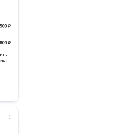
500 ₽
600 ₽
дить
ека.