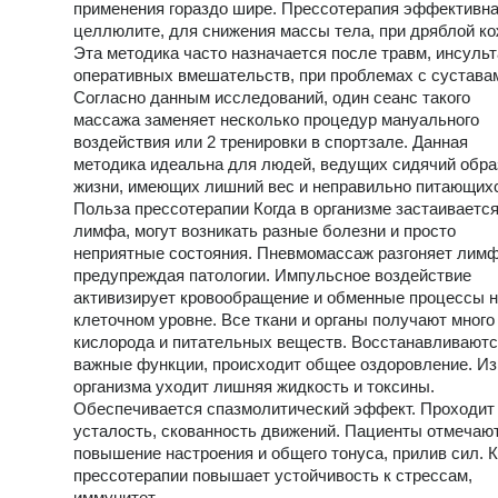
применения гораздо шире. Прессотерапия эффективна
целлюлите, для снижения массы тела, при дряблой ко
Эта методика часто назначается после травм, инсульт
оперативных вмешательств, при проблемах с сустава
Согласно данным исследований, один сеанс такого
массажа заменяет несколько процедур мануального
воздействия или 2 тренировки в спортзале. Данная
методика идеальна для людей, ведущих сидячий обра
жизни, имеющих лишний вес и неправильно питающих
Польза прессотерапии Когда в организме застаиваетс
лимфа, могут возникать разные болезни и просто
неприятные состояния. Пневмомассаж разгоняет лимф
предупреждая патологии. Импульсное воздействие
активизирует кровообращение и обменные процессы 
клеточном уровне. Все ткани и органы получают много
кислорода и питательных веществ. Восстанавливают
важные функции, происходит общее оздоровление. Из
организма уходит лишняя жидкость и токсины.
Обеспечивается спазмолитический эффект. Проходит
усталость, скованность движений. Пациенты отмечаю
повышение настроения и общего тонуса, прилив сил. 
прессотерапии повышает устойчивость к стрессам,
иммунитет.