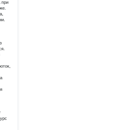
 при
же.
а,
ми.
з
ся.
я
оток,
на
ся
т
Курс