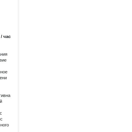
 / час
ания
вие
мное
мени
тивна
й
с
нс
ного