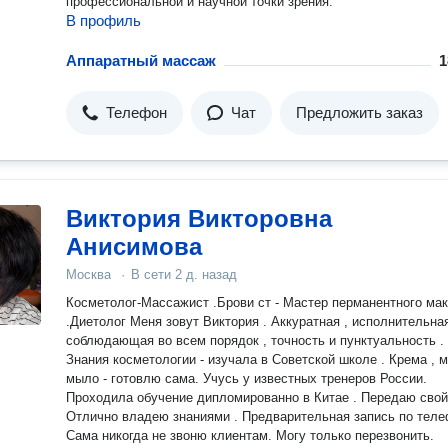
профессиональной и научной точки зрения.
В профиль
Аппаратный массаж
1
Телефон
Чат
Предложить заказ
Виктория Викторовна
Анисимова
Москва
·
В сети
2 д. назад
Косметолог-Массажист .Брови ст - Мастер перманентного ма
.Диетолог Меня зовут Виктория . Аккуратная , исполнительная,
соблюдающая во всем порядок , точность и пунктуальность .
Знания косметологии - изучала в Советской школе . Крема , маски ,
мыло - готовлю сама. Учусь у известных тренеров России.
Проходила обучение дипломированно в Китае . Передаю свой опыт.
Отлично владею знаниями . Предварительная запись по теле
Сама никогда не звоню клиентам. Могу только перезвонить.