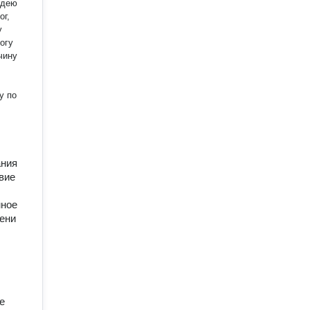
у
огу
чину
у по
ания
вие
мное
мени
е