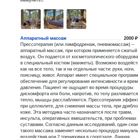
Аппаратный массаж
2000 ₽
Прессотерапия (или лимфодренаж, пневмомассаж) –
аппаратный массаж, при котором применяется сжатый
воздух. Он подается от косметологического оборудов
в специальный костюм (манжеты). Возможно воздейст
как на все тело, так и на отдельные части: руки, ноги,
поясницу, живот. Аппарат имеет специальное програм
обеспечение для регулирования интенсивности и вре
давления. Пациент не ощущает во время процедуры
дискомфорта или боли, напротив, по телу разливается
тепло, мышцы расслабляются. Прессотерапия эффек
при целлюлите, для снижения массы тела, при дрябло
коже. Эта методика часто назначается после травм,
инсульта, оперативных вмешательств, при проблемах 
суставами. Согласно данным исследований, один сеа
такого массажа заменяет несколько процедур мануаль
воздействия или 2 тренировки в спортзале. Данная