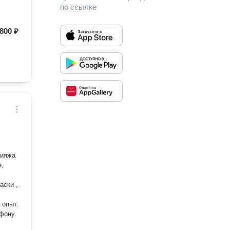
по ссылке
800 ₽
кияжа
фону.