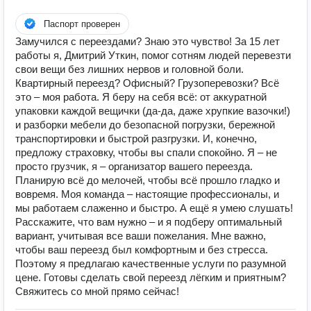
Паспорт проверен
Замучился с переездами? Знаю это чувство! За 15 лет
работы я, Дмитрий Уткин, помог сотням людей перевезти
свои вещи без лишних нервов и головной боли.
Квартирный переезд? Офисный? Грузоперевозки? Всё
это – моя работа. Я беру на себя всё: от аккуратной
упаковки каждой вещички (да-да, даже хрупкие вазочки!)
и разборки мебели до безопасной погрузки, бережной
транспортировки и быстрой разгрузки. И, конечно,
предложу страховку, чтобы вы спали спокойно. Я – не
просто грузчик, я – организатор вашего переезда.
Планирую всё до мелочей, чтобы всё прошло гладко и
вовремя. Моя команда – настоящие профессионалы, и
мы работаем слаженно и быстро. А ещё я умею слушать!
Расскажите, что вам нужно – и я подберу оптимальный
вариант, учитывая все ваши пожелания. Мне важно,
чтобы ваш переезд был комфортным и без стресса.
Поэтому я предлагаю качественные услуги по разумной
цене. Готовы сделать свой переезд лёгким и приятным?
Свяжитесь со мной прямо сейчас!