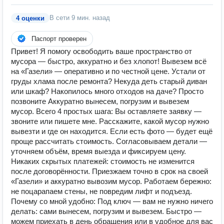
В сети
9 мин. назад
4 оценки
Паспорт проверен
Привет! Я помогу освободить ваше пространство от
мусора — быстро, аккуратно и без хлопот! Вывезем всё
на «Газели» — оперативно и по честной цене. Устали от
груды хлама после ремонта? Некуда деть старый диван
или шкаф? Накопилось много отходов на даче? Просто
позвоните Аккуратно вынесем, погрузим и вывезем
мусор. Всего 4 простых шага: Вы оставляете заявку —
звоните или пишете мне. Расскажите, какой мусор нужно
вывезти и где он находится. Если есть фото — будет ещё
проще рассчитать стоимость. Согласовываем детали —
уточняем объём, время выезда и фиксируем цену.
Никаких скрытых платежей: стоимость не изменится
после договорённости. Приезжаем точно в срок на своей
«Газели» и аккуратно вывозим мусор. Работаем бережно:
не поцарапаем стены, не повредим лифт и подъезд.
Почему со мной удобно: Под ключ — вам не нужно ничего
делать: сами вынесем, погрузим и вывезем. Быстро —
можем приехать в день обращения или в удобное для вас