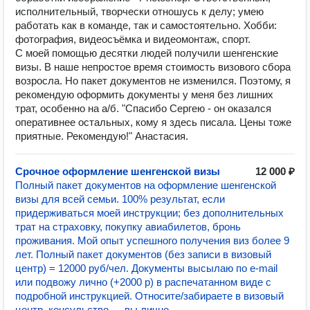
исполнительный, творчески отношусь к делу; умею
работать как в команде, так и самостоятельно. Хобби:
фотография, видеосъёмка и видеомонтаж, спорт.
С моей помощью десятки людей получили шенгенские
визы. В наше непростое время стоимость визового сбора
возросла. Но пакет документов не изменился. Поэтому, я
рекомендую оформить документы у меня без лишних
трат, особенно на а/б. "Спасибо Сергею - он оказался
оперативнее остальных, кому я здесь писала. Цены тоже
приятные. Рекомендую!" Анастасия.
Срочное оформление шенгенской визы
12 000 ₽
Полный пакет документов на оформление шенгенской
визы для всей семьи. 100% результат, если
придерживаться моей инструкции; без дополнительных
трат на страховку, покупку авиабилетов, бронь
проживания. Мой опыт успешного получения виз более 9
лет. Полный пакет документов (без записи в визовый
центр) = 12000 руб/чел. Документы высылаю по e-mail
или подвожу лично (+2000 р) в распечатанном виде с
подробной инструкцией. Относите/забираете в визовый
центр, консульство — вы лично.