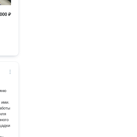
 000 ₽
омню
 ими.
работы
иля
нного
щадки