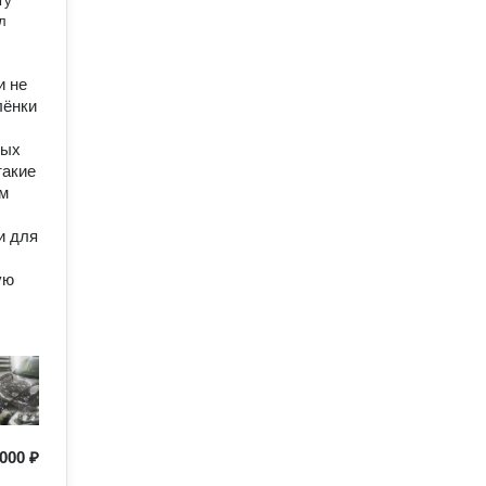
л
и не
лёнки
вых
такие
ам
и для
ую
000 ₽