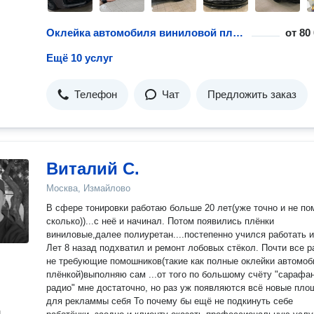
Оклейка автомобиля виниловой пленкой
от
80
Ещё 10 услуг
Телефон
Чат
Предложить заказ
Виталий С.
Москва, Измайлово
В сфере тонировки работаю больше 20 лет(уже точно и не п
сколько))...с неё и начинал. Потом появились плёнки
виниловые,далее полиуретан....постепенно учился работать и
Лет 8 назад подхватил и ремонт лобовых стёкол. Почти все 
не требующие помошников(такие как полные оклейки автомоб
плёнкой)выполняю сам ...от того по большому счёту "сарафа
радио" мне достаточно, но раз уж появляются всё новые пло
для рекламмы себя То почему бы ещё не подкинуть себе
н