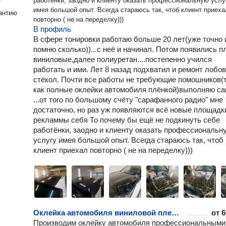
работёнки, заодно и клиенту оказать профессиональную услугу
имея большой опыт. Всегда стараюсь так, чтоб клиент приеха
антию
повторно ( не на переделку)))
В профиль
В сфере тонировки работаю больше 20 лет(уже точно 
помню сколько))...с неё и начинал. Потом появились п
виниловые,далее полиуретан....постепенно учился
работать и ими. Лет 8 назад подхватил и ремонт лобо
стёкол. Почти все работы не требующие помошников(
как полные оклейки автомобиля плёнкой)выполняю с
...от того по большому счёту "сарафанного радио" мне
достаточно, но раз уж появляются всё новые площадк
рекламмы себя То почему бы ещё не подкинуть себе
работёнки, заодно и клиенту оказать профессиональн
услугу имея большой опыт. Всегда стараюсь так, чтоб
клиент приехал повторно ( не на переделку)))
Оклейка автомобиля виниловой пленкой
от
6
Производим оклейку автомобиля профессиональными