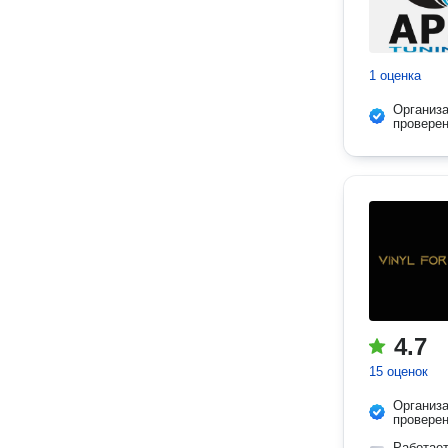
1 оценка
Организ
провере
4.7
15 оценок
Организ
провере
Работае