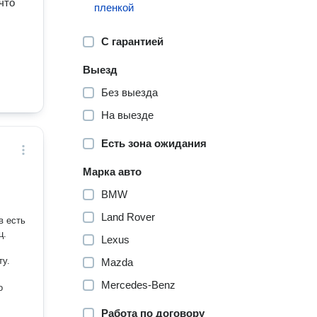
что
пленкой
С гарантией
Выезд
Без выезда
На выезде
Есть зона ожидания
Марка авто
BMW
Land Rover
в есть
ц.
Lexus
ту.
Mazda
Mercedes-Benz
о
Работа по договору