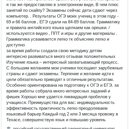
я так же предоставляю в электронном виде, В чем плюс
занятий по скайпу? Экзамены сейчас дети сдают через
компьютер. . Результаты ОГЭ моих учениц в этом году -
69 и 66 баллов , ЕГЭ сдали на 84-89 баллов. Грамматику
и правила английского языка щелкаем как орешки. /
используются видео , ППТ и игры и другие материалы .
Грамматика усваивается легко тк объясняю легко и
доступно
за время работы создала свою методику детям
интересно развиваться много отзывав положительных
Изучение языка – интересный захватывающий процесс.
С большим желанием мои ученики посещают зарубежные
страны и сдают экзамены. Терпение и желание идти к
цели обязательно приводят к отличным результатам.
Особенно ориентирована на подготовку к ОГЭ и ЕГЭ. за
время работы собрала много интересных заданий и
фишек Хорошо мне удается ликвидация пробелов у
учащихся. Преимущества для вас: индивидуальность
эффективность практичность легко преодолеваем
языковый барьер Каждый год 2 или 3 месяца провожу в
Техасе, совершенствую язык и повышаю уровень
российский государственнывй гуманитарный университет