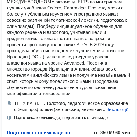
МЕЖДУНАРОДНОМУ экзамену IELTS по материалам
лучших учебников Oxford, Cambridge. Провожу уроки с
более углубленным изучением иностранного языка (
освоение различной тематической лексики, подготовка к
олимпиадам). Подберу индивидуальное обучения для
каждого ребёнка и взрослого, учитывая цели и
предпочтения. Готова ответить на все вопросы и
провести пробный урок по скидке! P.S. В 2019 году
проходила обучение в одном из лучших университетов
Ирландии ( DCU ), успешно подтвердив уровень
владения языка на уровне Advanced. Посетила
множество городов Ирландии и Англии, общалась с
носителями английского языка и получила незабываемый
опыт ,которым хочу поделиться с Вами! Продолжаю
обучение по сей день, различные курсы повышения
квалификации и конференции
ТГПУ им. Л. Н. Толстого, педагогическое образование
с 2-мя профилями (английский, немецкий...
Читать ещё
Подготовка к олимпиаде, подготовка к олимпиаде
Подготовка к олимпиаде по
от 850 ₽ / 60 мин