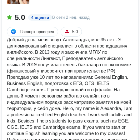
5.0
В сети
2 нед. назад
4 оценки
Паспорт проверен
5.0
Добрый день, меня зовут Александра, мне 35 лет . Я
дипломированный специалист в области преподавания
английского. В 2013 году я закончила МГЛУ по
специальности Лингвист, Преподаватель английского
языка. В 2019 получила степень бакалавра по экономике
(финансовый университет при правительстве РФ).
Преподаю уже 10 лет по направлениям: General English,
Business English, подготовка к ЕГЭ, ОГЭ, IELTS,
Cambridge exams. Преподаю онлайн и оффлайн. На
данный момент основном работаю онлайн, но в
индивидуальном порядке рассматриваю занятия на моей
территории, у себя дома. Hello, my name is Alexandra, I am
a professional certified English teacher. I work with adults and
kids. Besides, I help students to pass exams, such as EGE,
OGE, IELTS and Cambridge exams. If you want to start or
continue English learning you are welcome to my classes!
Работаю в соответствии с вашими целями и запросами.