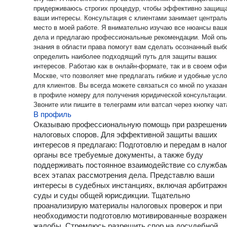
придерживаюсь строгих процедур, чтобы эффективно защищ
ваши интересы. Консультация с клиентами занимает централ
место в моей работе. Я внимательно изучаю все нюансы ваш
дела и предлагаю профессиональные рекомендации. Мой опы
знания в области права помогут вам сделать осознанный выб
определить наиболее подходящий путь для защиты ваших
интересов. Работаю как в онлайн-формате, так и в своем офисе в
Москве, что позволяет мне предлагать гибкие и удобные усл
для клиентов. Вы всегда можете связаться со мной по указа
в профиле номеру для получения юридической консультации.
Звоните или пишите в телеграмм или ватсап через кнопку чат
В профиль
профиле.
Оказываю профессиональную помощь при разрешени
налоговых споров. Для эффективной защиты ваших
интересов я предлагаю: Подготовлю и передам в нало
органы все требуемые документы, а также буду
поддерживать постоянное взаимодействие со службам
всех этапах рассмотрения дела. Представлю ваши
интересы в судебных инстанциях, включая арбитраж
суды и суды общей юрисдикции. Тщательно
проанализирую материалы налоговых проверок и при
необходимости подготовлю мотивированные возражен
жалобы. Стремлюсь разрешить спор на досудебной