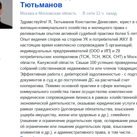
Тютьманов
Москва и Московская область
·
В сети
12 ч. назад
Здравствуйте! Я, Тютьманов Константин Денисович, юрист в
жилищно-коммунального хозяйства и жилищного права с
релевантным опытом активной судебной практики более 5 лет
Опыт ведения споров на стороне УК и потребителей ЖКУ. В
настоящее время комплексно сопровождаем 5 организаций,
индивидуальных предпринимателей (ООО и ИП) и 29
потребительских кооперативов (ТСЖ, ТСН, ЖСК, СНТ) в Моск
н
области, Калужской области. Свыше 100 успешно проведенн
собраний собственников недвижимости или членов товарищес
Эффективная работа с дебиторской задолженностью - с подг
документов в суд и до поступления ДС на расчетный счет
кооператива. Помимо основной практики в сфере жилищно-
коммунального хозяйства также осуществляю комплексное
юридическое сопровождение бизнеса в рамках хозяйственной
экономической деятельности, оказываю юридические услуги 
рамках гражданского (договорные обязательства, взыскание
ущерба имуществу, жизни или здоровью и др.), семейного
(лишение и ограничение родительских прав, оспаривание реш
об ограничении или лишении родительских прав, взыскание
алиментов и др.), и административного права, в том числе