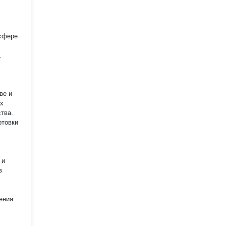
 сфере
.
ве и
ых
тва.
отовки
 и
в
ения