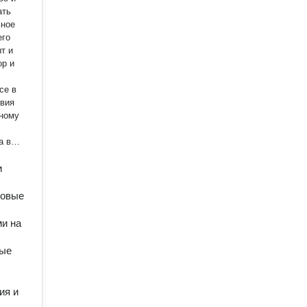
ать
ьное
его
т и
ор и
овия
нному
а в
и
говые
и на
ные
ия и