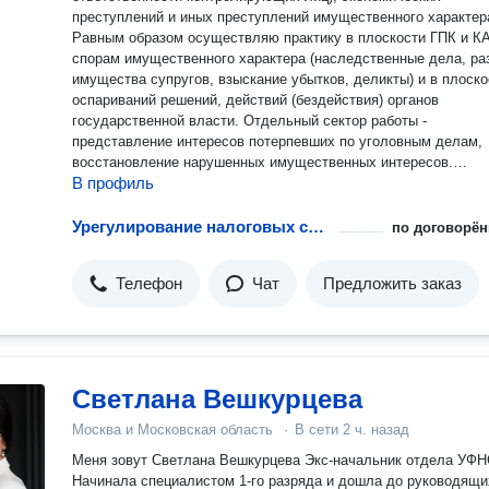
преступлений и иных преступлений имущественного характер
Равным образом осуществляю практику в плоскости ГПК и К
спорам имущественного характера (наследственные дела, ра
имущества супругов, взыскание убытков, деликты) и в плоско
оспариваний решений, действий (бездействия) органов
государственной власти. Отдельный сектор работы -
представление интересов потерпевших по уголовным делам,
восстановление нарушенных имущественных интересов.
В профиль
Осуществляю абонетское обслудивание юридических лиц и 
текущей хозяйственной деятельности в рамках аутсорса. При
победитель ряда профессиональных конкурсов в юриспруденц
Урегулирование налоговых споров в судебном порядке
по договорён
Лучший адвокат по гражданским делам 2024 года (АПУО), 1 м
Юрист года 2023 года в номинации "Лучший молодой юрист" 
Телефон
Чат
Предложить заказ
версии Ассоциации Юристов России (УРОО). - Лучший молод
адвокат 2022 года (АПУО), 1 место - Лучший молодой адвокат 2021
года (АПУО), 1 место - Лучший молодой адвокат 2020 года (А
1 место - Лучший молодой адвокат 2019 года (АПУО), 3 место.
Автор более 20 научных публикаций в области права и участн
ряда международных научно-практических конференций. Со 
Светлана Вешкурцева
стороны гарантию индивидуальный и качественный подход к
Москва и Московская область
·
В сети
2 ч. назад
ведению вашего дела с анализом правовых рисков и верояно
исхода развития дела, а также гибкое ценообразования в
Меня зовут Светлана Вешкурцева Экс-начальник отдела УФНС.
зависимости от объема и сложности дела. Особое внимание
Начинала специалистом 1-го разряда и дошла до руководящи