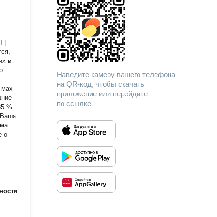
вания
тся,
их в
Наведите камеру вашего телефона
на QR-код, чтобы скачать
приложение или перейдите
шние
по ссылке
85 %
 Ваша
е о
 вашу
ь,
ности