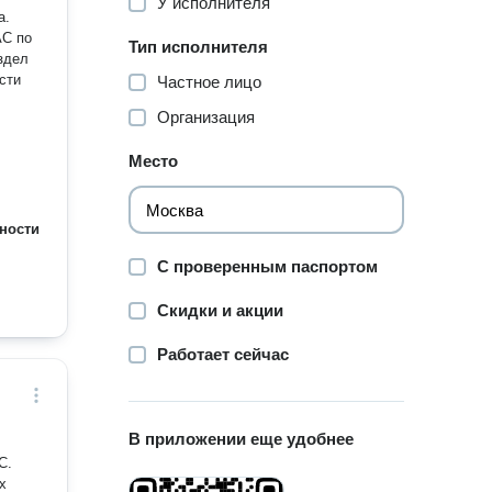
У исполнителя
а.
АС по
Тип исполнителя
здел
сти
Частное лицо
Организация
Место
ИП в
зер и
ии: -
ности
есто -
С проверенным паспортом
по
ой
Скидки и акции
ПУО),
Работает сейчас
ик
своей
сти
В приложении еще удобнее
х