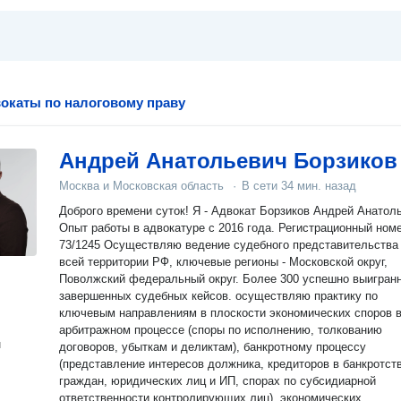
окаты по налоговому праву
Андрей Анатольевич Борзиков
Москва и Московская область
·
В сети
34 мин. назад
Доброго времени суток! Я - Адвокат Борзиков Андрей Анатол
Опыт работы в адвокатуре с 2016 года. Регистрационный ном
73/1245 Осуществляю ведение судебного представительства
всей территории РФ, ключевые регионы - Московской округ,
Поволжский федеральный округ. Более 300 успешно выигран
завершенных судебных кейсов. осуществляю практику по
ключевым направлениям в плоскости экономических споров 
арбитражном процессе (споры по исполнению, толкованию
н
договоров, убыткам и деликтам), банкротному процессу
(представление интересов должника, кредиторов в банкротст
граждан, юридических лиц и ИП, спорах по субсидиарной
ответственности контролирующих лиц), экономических