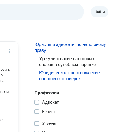
Войти
Юристы и адвокаты по налоговому
праву
Урегулирование налоговых
споров в судебном порядке
ьевич.
Юридическое сопровождение
ер
налоговых проверок
 на
ных и
Профессия
Адвокат
в
Юрист
ве
У меня