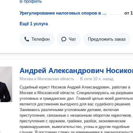
В профиль
обжалование автомобильных штрафов (есть успешная судеб
практика по Москве).
Урегулирование налоговых споров в судебном порядке
от
1
Ещё 1 услуга
Телефон
Чат
Предложить заказ
Андрей Александрович Носико
Москва и Московская область
·
В сети
10 ч. назад
Судебный юрист Носиков Андрей Александрович, работаю в
Москве и Московской области. Специализируюсь на разреше
уголовных и гражданских дел. Главной целью моей деятельн
является достижение выгодного для вас судебного решения.
Занимаюсь различными уголовными делами, включая
преступления, связанные с незаконным оборотом наркотиков,
преступления с оружием, грабежи, разбои, экономические
правонарушения, вымогательство, угоны и другие подобные
н
случаи. Я постоянно слежу за изменениями в законодательстве и