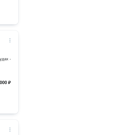
.
. ₽.
 в
 карт.
 000 ₽