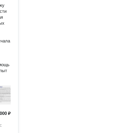
ожу
сти
ая
ых
ачала
омощь
опыт
 000 ₽
: