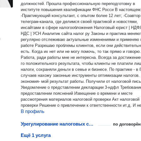
уделяю обратной связи своим клиентам и выстраиванию
должностей. Прошла профессиональную переподготовку в
регулярной системы фидбэка для максимального информиро
институте повышения квалификации ФНС Росси В настоящем:
о ходе выполнения задач.
-Практикующий консультант, с опытом более 12 лет; -Соавтор
телеграм-канала, где делимся своей практикой и новостями,
инсайтами в сфере налогообложения Налоговый юрист | НДФЛ |
НДС | УСН Аналитик сайта налог ру Законы и практика меняю
н
регулярно отслеживаю актуальные изменениями и применяю 
работе Разрешаю проблемы клиентов, если они действительно
есть. Когда их нет или не могу помочь, то так прямо и говорю.
Работа, ради работы мне не интересна. Всегда за достижение мах-
го положительного результата, чтобы клиенты не платили ли
налоги, сохраняли деньги в семье и бизнесе. По практике - в 
случаев нахожу законные инструменты оптимизации налогов.
экономия- мой результат работы. Получили от налоговой письма :
Уведомление о представлении декларации 3-ндфл Требовани
предоставлении пояснений Извещение о времени и месте
рассмотрения материалов налоговой проверки Акт налоговой
проверки Решение о привлечении к ответственности ит.д. И не
В профиль
знаете, как лучше поступить, пишите, звоните и мы разберем
ситуацию, найдем пути выхода. Если в налоговой говорят, что
налог уменьшить нельзя и надо платить, то не спешите верит
Урегулирование налоговых споров в судебном порядке
по договорён
ведь это фискальный орган, у них цель-собрать деньги, а не
Ещё 1 услуга
сохранить Налоги 2024. Одни из моих кейсов: Направила в