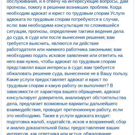
обслуживания, и я отвечу на интересующие вопросы, дам
прогнозы, помогу в решении возникших проблем. Когда
необходим адвокат и юрист по трудовым спорам Услуги
адвоката по трудовым спорам потребуются в случае,
если: вам необходима консультация по сложившейся
ситуации, прогнозы, определение тактики ведения дела
до суда, в суде или после вынесения решения; вам
требуется выяснить, являются ли действия
работодателя или наемного работника законными; вам
необходимо подать исковое заявления или ответить на
него вам нужно, чтобы адвокат по трудовым спорам
представлял ваши интересы в суде; вам требуется
обжаловать решение суда, вынесенное не в Вашу пользу.
Какие услуги предоставляет адвокат и юрист по
трудовым спорам и какую работу он выполняет? В
зависимости от характера вашего обращения, адвокат
консультирует доверителя, анализирует обстоятельства
дела, предлагает возможные варианты дальнейшего
взаимодействия, проводит претензионную работу, если
это необходимо. Также в услуги адвоката входит:
подготовка жалоб, ходатайств, исков и возражений; сбор
и анализ доказательной базы; предоставление ваших
интересов, как ответчика или истца; обжалование