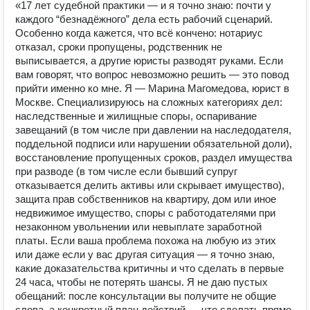
«17 лет судебной практики — и я точно знаю: почти у
каждого “безнадёжного” дела есть рабочий сценарий.
Особенно когда кажется, что всё кончено: нотариус
отказал, сроки пропущены, родственник не
выписывается, а другие юристы разводят руками. Если
вам говорят, что вопрос невозможно решить — это повод
прийти именно ко мне. Я — Марина Магомедова, юрист в
Москве. Специализируюсь на сложных категориях дел:
наследственные и жилищные споры, оспаривание
завещаний (в том числе при давлении на наследодателя,
поддельной подписи или нарушении обязательной доли),
восстановление пропущенных сроков, раздел имущества
при разводе (в том числе если бывший супруг
отказывается делить активы или скрывает имущество),
защита прав собственников на квартиру, дом или иное
недвижимое имущество, споры с работодателями при
незаконном увольнении или невыплате заработной
платы. Если ваша проблема похожа на любую из этих
или даже если у вас другая ситуация — я точно знаю,
какие доказательства критичны и что сделать в первые
24 часа, чтобы не потерять шансы. Я не даю пустых
обещаний: после консультации вы получите не общие
слова, а конкретный план действий — что сделать прямо