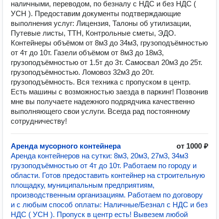
наличными, переводом, по безналу с НДС и без НДС (
УСН ). Предоставим документы подтверждающие
выполнения услуг: Лицензия, Талоны об утилизации,
Путевые листы, ТТН, Контрольные сметы, ЭДО.
Контейнеры объёмом от 8м3 до 34м3, грузоподъёмностью
от 4т до 10т. Газели объёмом от 8м3 до 18м3,
грузоподъёмностью от 1.5т до 3т. Самосвал 20м3 до 25т.
грузоподъёмностью. Ломовоз 32м3 до 20т.
грузоподъёмность. Вся техника с пропуском в центр.
Есть машины с возможностью заезда в паркинг! Позвонив
мне вы получаете надежного подрядчика качественно
выполняющего свои услуги. Всегда рад постоянному
сотрудничеству!
Аренда мусорного контейнера
от 1000 ₽
Аренда контейнеров на сутки: 8м3, 20м3, 27м3, 34м3
грузоподъёмностью от 4т до 10т. Работаем по городу и
области. Готов предоставить контейнер на строительную
площадку, муниципальным предприятиям,
производственным организациям. Работаем по договору
и с любым способ оплаты: Наличные/Безнал с НДС и без
НДС ( УСН ). Пропуск в центр есть! Вывезем любой