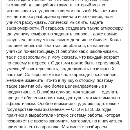
это живой, дышащий инструмент, который можно
использовать с удовольствием и пользой. На занятиях
мы не только разбираем правила и исключения, но и
учимся рассуждать, логически мыслить, видеть
закономерности. Я стараюсь создавать такую атмосферу,
где ученику комфортно задавать вопросы, даже самые
«глупые», потому что на самом деле их не бывает. Когда
человек перестаёт бояться ошибаться, он начинает
учиться по-настоящему. Я работаю как с школьниками,
так и со взрослыми, и могу сказать, что каждый возраст
по-своему интересен. С детьми важно быть терпеливой,
умеющей заинтересовать, поддерживать позитивный
настрой. Со взрослыми же часто приходит осознанное
желание изменить что-то в лучшую сторону, поэтому
такие занятия обычно более целенаправленные и
продуктивные. В любом случае, моя задача — сделать
процесс обучения понятным, доступным и максимально
эффективным. Особое внимание я уделяю подготовке к
государственным экзаменам — ОГЭ и ЕГЭ. За годы
практики я выработала чёткую систему работы, которая
позволяет не просто запомнить материал, но и научиться
применять его на практике. Мы вместе разбираем