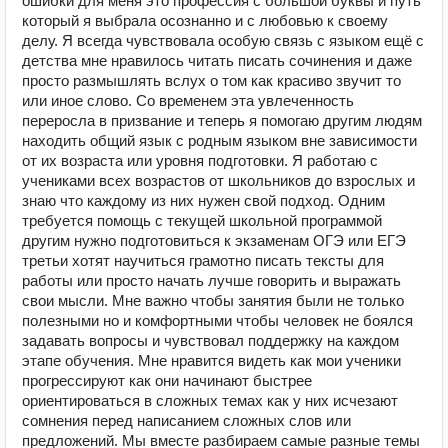
ошибки для меня это профессия с большой буквы и путь
который я выбрала осознанно и с любовью к своему
делу. Я всегда чувствовала особую связь с языком ещё с
детства мне нравилось читать писать сочинения и даже
просто размышлять вслух о том как красиво звучит то
или иное слово. Со временем эта увлеченность
переросла в призвание и теперь я помогаю другим людям
находить общий язык с родным языком вне зависимости
от их возраста или уровня подготовки. Я работаю с
учениками всех возрастов от школьников до взрослых и
знаю что каждому из них нужен свой подход. Одним
требуется помощь с текущей школьной программой
другим нужно подготовиться к экзаменам ОГЭ или ЕГЭ
третьи хотят научиться грамотно писать тексты для
работы или просто начать лучше говорить и выражать
свои мысли. Мне важно чтобы занятия были не только
полезными но и комфортными чтобы человек не боялся
задавать вопросы и чувствовал поддержку на каждом
этапе обучения. Мне нравится видеть как мои ученики
прогрессируют как они начинают быстрее
ориентироваться в сложных темах как у них исчезают
сомнения перед написанием сложных слов или
предложений. Мы вместе разбираем самые разные темы