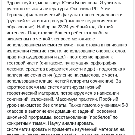
Здравствуйте, меня зовут Юлия Борисовна. Я учитель
русского языка и литературы. Окончила РГПУ им.
Герцена, филологический факультет по специальности
"русский язык и литература"(высшее педагогическое
образование). Набор на 23/24 учебный год. Летний
интенсив. Подготовлю Вашего ребенка к любым
экзаменам по четкой экспресс-методике с
использованием мнемотехники: - подготовка к написанию
изложения (сжатие текста, использование опорных слов,
практика аудирования и др.) - повторение правил к
тестовой части (синтаксис, пунктуация, орфография,
лексика, средства выразительности и др.) - подготовка к
написанию сочинения (деление на смысловые части,
использование клише, четкий алгоритм сочинения). За
короткое время мы систематизируем нужный
теоретический материал, потренируемся в написании
сочинений, изложений. Максимум практики. Пробный
урок-знакомство без оплаты. Также помогаю ученикам 5-9
классов в выполнении домашних заданий, освоении
школьной программы, восстановлении "пробелов" по
конкретным темам. Научу анализировать,
систематизировать и применять изученный материал на