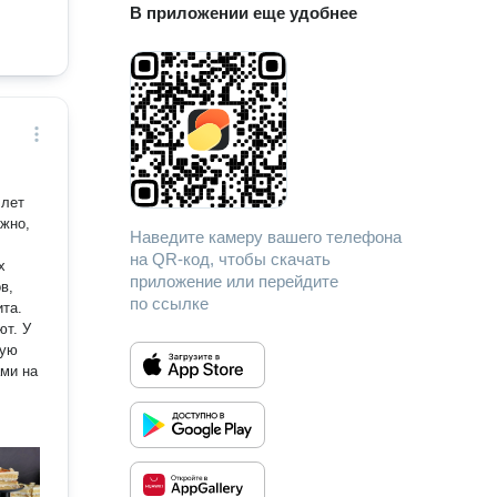
В приложении еще удобнее
 лет
жно,
Наведите камеру вашего телефона
на QR-код, чтобы скачать
х
приложение или перейдите
в,
по ссылке
ита.
ют. У
щую
ами на