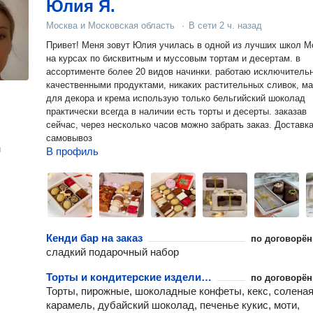
Юлия Я.
Москва и Московская область
·
В сети
2 ч. назад
Привет! Меня зовут Юлия училась в одной из лучших школ М
на курсах по бисквитным и муссовым тортам и десертам. в
ассортименте более 20 видов начинки. работаю исключительно с
качественными продуктами, никаких растительных сливок, масла...
для декора и крема использую только бельгийский шоколад
практически всегда в наличии есть торты и десерты. заказав
сейчас, через несколько часов можно забрать заказ. Доставка и
самовывоз
н
В профиль
Кенди бар на заказ
по договорён
сладкий подарочный набор
Торты и кондитерские изделия на Новый год
по договорён
Торты, пирожные, шоколадные конфеты, кекс, солена
карамель, дубайский шоколад, печенье кукис, моти,