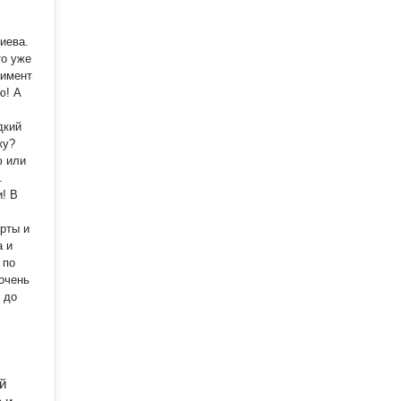
иева.
то уже
тимент
ю! А
дкий
ку?
ю или
.
! В
а и
 по
очень
й