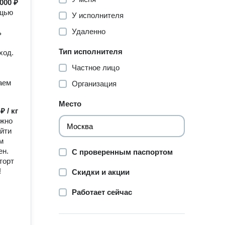
 000 ₽
ощью
У исполнителя
Удаленно
ь
Тип исполнителя
ход.
Частное лицо
аем
Организация
Место
₽ / кг
ажно
айти
м
ен.
С проверенным паспортом
торт
!
Скидки и акции
Работает сейчас