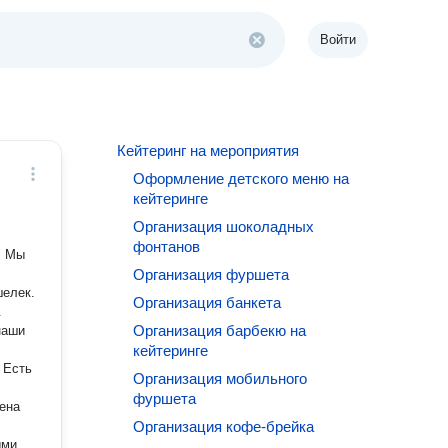
Войти
Кейтеринг на мероприятия
Оформление детского меню на
кейтеринге
Организация шоколадных
фонтанов
. Мы
Организация фуршета
шелек.
Организация банкета
.
Организация барбекю на
наши
кейтеринге
 Есть
Организация мобильного
фуршета
ена
Организация кофе-брейка
ыми