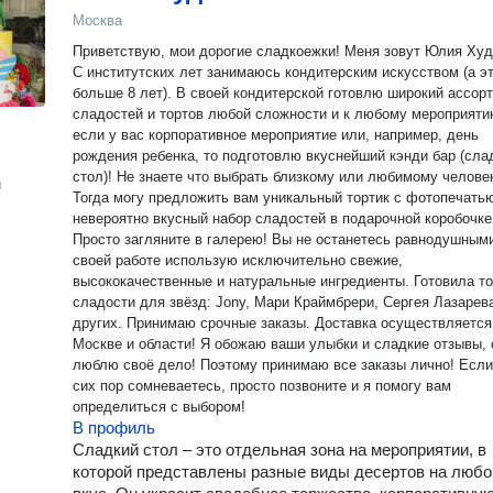
Москва
Приветствую, мои дорогие сладкоежки! Меня зовут Юлия Худ
С институтских лет занимаюсь кондитерским искусством (а э
больше 8 лет). В своей кондитерской готовлю широкий ассор
сладостей и тортов любой сложности и к любому мероприяти
если у вас корпоративное мероприятие или, например, день
рождения ребенка, то подготовлю вкуснейший кэнди бар (сла
стол)! Не знаете что выбрать близкому или любимому челове
н
Тогда могу предложить вам уникальный тортик с фотопечать
невероятно вкусный набор сладостей в подарочной коробочке
Просто загляните в галерею! Вы не останетесь равнодушными
своей работе использую исключительно свежие,
высококачественные и натуральные ингредиенты. Готовила торты и
сладости для звёзд: Jony, Мари Краймбрери, Сергея Лазарев
других. Принимаю срочные заказы. Доставка осуществляется
Москве и области! Я обожаю ваши улыбки и сладкие отзывы, 
люблю своё дело! Поэтому принимаю все заказы лично! Если до
сих пор сомневаетесь, просто позвоните и я помогу вам
определиться с выбором!
В профиль
Сладкий стол – это отдельная зона на мероприятии, в
которой представлены разные виды десертов на любо