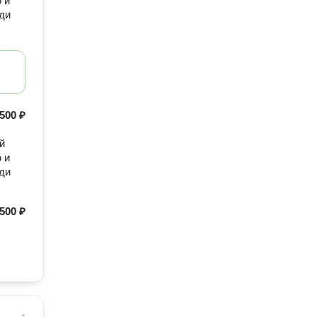
 и
нди
500 ₽
й
 и
нди
500 ₽