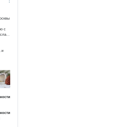
осквы
ности
ности
я