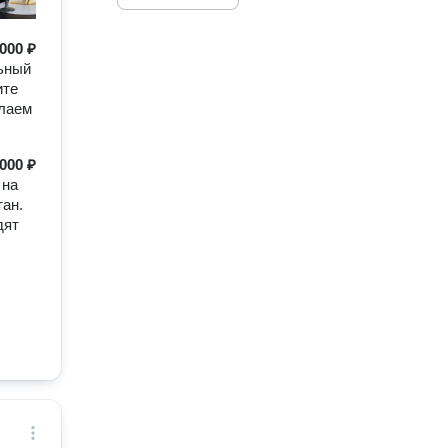
000 ₽
ьный
ите
елаем
 000 ₽
 на
ан.
дят