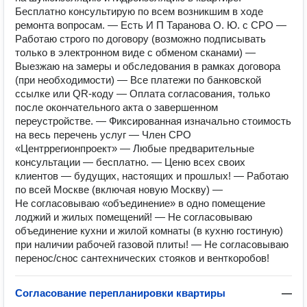
Бесплатно консультирую по всем возникшим в ходе
ремонта вопросам. — Есть И П Таранова О. Ю. с СРО —
Работаю строго по договору (возможно подписывать
только в электронном виде с обменом сканами) —
Выезжаю на замеры и обследования в рамках договора
(при необходимости) — Все платежи по банковской
ссылке или QR-коду — Оплата согласования, только
после окончательного акта о завершенном
переустройстве. — Фиксированная изначально стоимость
на весь перечень услуг — Член СРО
«Центррегионпроект» — Любые предварительные
консультации — бесплатно. — Ценю всех своих
клиентов — будущих, настоящих и прошлых! — Работаю
по всей Москве (включая новую Москву) ️—
Не согласовываю «объединение» в одно помещение
лоджий и жилых помещений! ️— Не согласовываю
объединение кухни и жилой комнаты (в кухню гостиную)
при наличии рабочей газовой плиты! ️— Не согласовываю
перенос/снос сантехнических стояков и венткоробов!
Согласование перепланировки квартиры
—