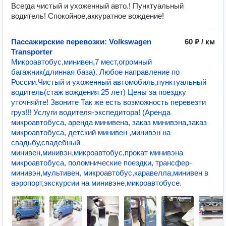
Всегда чистый и ухоженный авто.! Пунктуальный
водитель! Спокойное,аккуратное вождение!
Пассажирские перевозки: Volkswagen
60 ₽ / км
Transporter
Микроавтобус,минивен,7 мест,огромный
багажник(длинная база). Любое направление по
России.Чистый и ухоженный автомобиль,пунктуальный
водитель(стаж вождения 25 лет) Цены за поездку
уточняйте! Звоните Так же есть возможность перевезти
груз!!! Услуги водителя-экспедитора! (Аренда
микроавтобуса, аренда минивена, заказ минивэна,заказ
микроавтобуса, детский минивен ,минивэн на
свадьбу,свадебный
минивен,минивэн,микроавтобус,прокат минивэна
микроавтобуса, поломнические поездки, трансфер-
минивэн,мультивен, микроавтобус,каравелла,минивен в
аэропорт,экскурсии на минивэне,микроавтобусе.