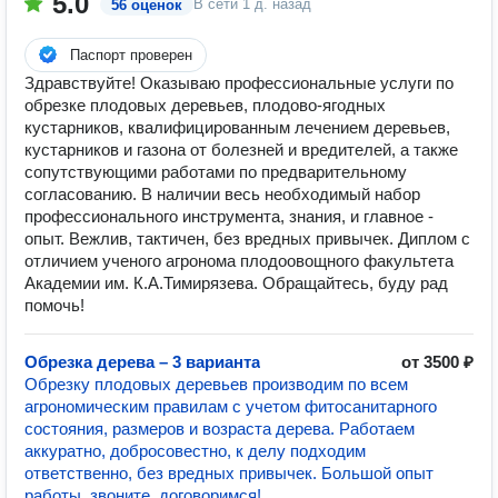
5.0
В сети
1 д. назад
56 оценок
Паспорт проверен
Здравствуйте! Оказываю профессиональные услуги по
обрезке плодовых деревьев, плодово-ягодных
кустарников, квалифицированным лечением деревьев,
кустарников и газона от болезней и вредителей, а также
сопутствующими работами по предварительному
согласованию. В наличии весь необходимый набор
профессионального инструмента, знания, и главное -
опыт. Вежлив, тактичен, без вредных привычек. Диплом с
отличием ученого агронома плодоовощного факультета
Академии им. К.А.Тимирязева. Обращайтесь, буду рад
помочь!
Обрезка дерева – 3 варианта
от 3500 ₽
Обрезку плодовых деревьев производим по всем
агрономическим правилам с учетом фитосанитарного
состояния, размеров и возраста дерева. Работаем
аккуратно, добросовестно, к делу подходим
ответственно, без вредных привычек. Большой опыт
работы, звоните, договоримся!