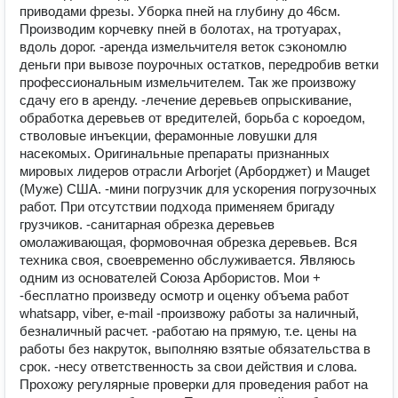
приводами фрезы. Уборка пней на глубину до 46см.
Производим корчевку пней в болотах, на тротуарах,
вдоль дорог. -аренда измельчителя веток сэкономлю
деньги при вывозе поурочных остатков, передробив ветки
профессиональным измельчителем. Так же произвожу
сдачу его в аренду. -лечение деревьев опрыскивание,
обработка деревьев от вредителей, борьба с короедом,
стволовые инъекции, ферамонные ловушки для
насекомых. Оригинальные препараты признанных
мировых лидеров отрасли Arborjet (Арборджет) и Mauget
(Муже) США. -мини погрузчик для ускорения погрузочных
работ. При отсутствии подхода применяем бригаду
грузчиков. -санитарная обрезка деревьев
омолаживающая, формовочная обрезка деревьев. Вся
техника своя, своевременно обслуживается. Являюсь
одним из основателей Союза Арбористов. Мои +
-бесплатно произведу осмотр и оценку объема работ
whatsapp, viber, e-mail -произвожу работы за наличный,
безналичный расчет. -работаю на прямую, т.е. цены на
работы без накруток, выполняю взятые обязательства в
срок. -несу ответственность за свои действия и слова.
Прохожу регулярные проверки для проведения работ на