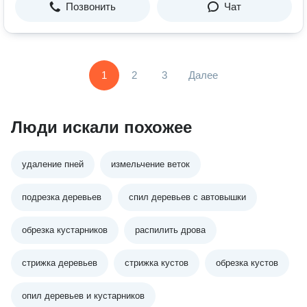
Позвонить
Чат
1
2
3
Далее
Люди искали похожее
удаление пней
измельчение веток
подрезка деревьев
спил деревьев с автовышки
обрезка кустарников
распилить дрова
стрижка деревьев
стрижка кустов
обрезка кустов
опил деревьев и кустарников