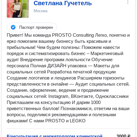
Светлана Гучетель
Москва
Паспорт проверен
Привет! Мы команда PROSTO Consulting Легко, понятно и
ярко помогаем вашему бизнесу быть красивым и
прибыльным! Чем будем полезны: Поможем навести
порядок и систематизировать бизнес – ️Маркетинговый
аудит ️Внедрение программ лояльности ️Обучение
персонала Полная ДИЗАЙН упаковка — ️Макеты для
социальных сетей ️Разработка печатной продукции
️Создание логотипов и лендингов Расширяем горизонты
представленности в онлайне — ️Аудит социальных сетей.
️Создание, оформление, ведение и продвижение
социальных сетей: Instagram, ВКонтакте, Одноклассники
Приглашаем на консультацию И дарим 1000
приветственных баллов! Познакомимся, ответим на ваши
вопросы, поделимся рекомендациями и полезными
фишками! С нами PROSTO и LEGKO
Консультация с маркетологом клиентской
3000 ₽