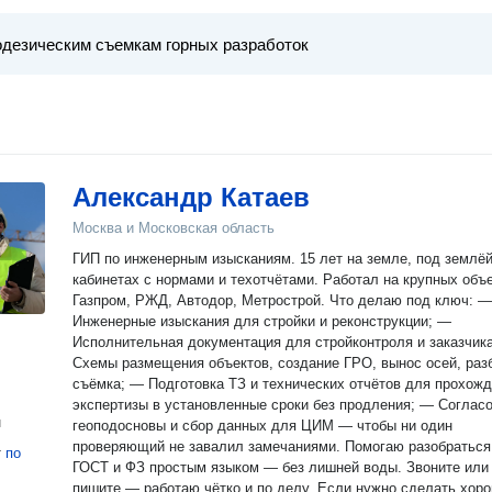
Александр Катаев
Москва и Московская область
ГИП по инженерным изысканиям. 15 лет на земле, под землёй
кабинетах с нормами и техотчётами. Работал на крупных объектах:
Газпром, РЖД, Автодор, Метрострой. Что делаю под ключ: —
Инженерные изыскания для стройки и реконструкции; —
Исполнительная документация для стройконтроля и заказчик
Схемы размещения объектов, создание ГРО, вынос осей, раз
съёмка; — Подготовка ТЗ и технических отчётов для прохож
экспертизы в установленные сроки без продления; — Соглас
н
геоподосновы и сбор данных для ЦИМ — чтобы ни один
проверяющий не завалил замечаниями. Помогаю разобраться с СП,
т
по
ГОСТ и ФЗ простым языком — без лишней воды. Звоните или
пишите — работаю чётко и по делу. Если нужно сделать хор