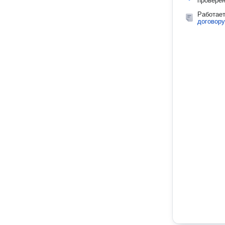
провере
Работае
договору