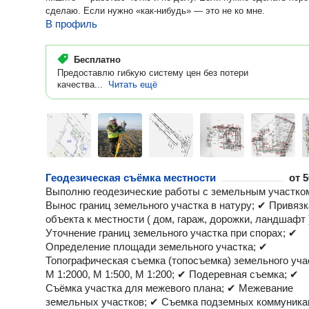
сделаю. Если нужно «как-нибудь» — это не ко мне.
В профиль
Бесплатно
Предоставлю гибкую систему цен без потери
качества...
Читать ещё
Геодезическая съёмка местности
от
5
Выполню геодезические работы с земельным участко
Вынос границ земельного участка в натуру; ✔ Привязк
объекта к местности ( дом, гараж, дорожки, ландшафт 
Уточнение границ земельного участка при спорах; ✔
Определение площади земельного участка; ✔
Топографическая съемка (топосъемка) земельного уча
М 1:2000, М 1:500, М 1:200; ✔ Подеревная съемка; ✔
Съёмка участка для межевого плана; ✔ Межевание
земельных участков; ✔ Съемка подземных коммуника