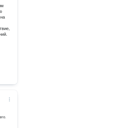
им
ю
 на
твие,
ний.
его.