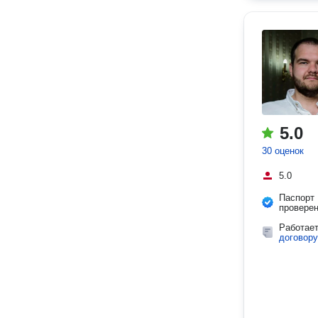
5.0
30 оценок
5.0
Паспорт
провере
Работае
договору