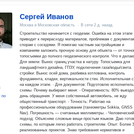
Сергей Иванов
Москва и Московская область
·
В сети
2 д. назад
Строительство начинается с геодезии. Ошибка на этом этапе
приводит к перерасходу материалов, проблемам с документа
спорам с соседями. Я помогаю частным застройщикам и
компаниям заложить прочную основу для объекта — от точно
топосъемки до полного геодезического контроля. Что я делаю: ·
Для земли: Вынос границ участка в натуру. Топосъемка для
ландшафтного дизайна, ГПЗУ, подключения газа/воды/света. 
стройки: Вынос осей дома, разбивка котлована, контроль
фундамента, кладки, вертикальности стен. Исполнительная 
на каждом этапе. · Для документов: Подготовлю исполнител
н
схемы. Почему выбирают меня: - Оперативность: 80% выездов — в
т
по
день обращения. У меня собственный автомобиль, не жду
общественный транспорт. - Точность: Работаю на
профессиональном оборудовании (тахеометры Sokkia, GNSS
Nav). Погрешность — считанные миллиметры. - Человеческий
подход: Объясняю сложные вещи простым языком. Даю гото
схемы, по которым легко работать строителям. Опыт: Более 300
реализованных проектов. Знаю требования нормативов и