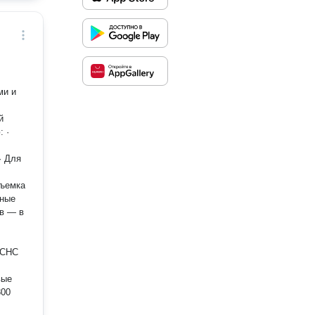
ми и
й
· Для
съемка
ьные
 CHC
вые