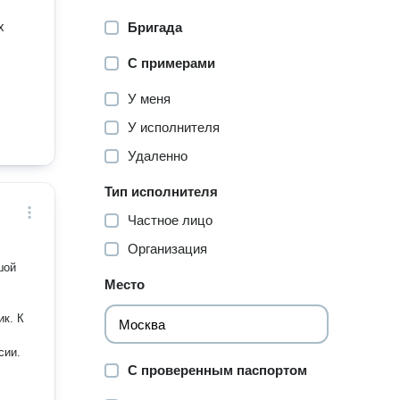
х
Бригада
С примерами
У меня
У исполнителя
Удаленно
Тип исполнителя
Частное лицо
Организация
шой
Место
ик. К
сии.
С проверенным паспортом