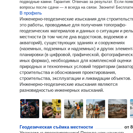
подводные камни. Гарантия: Отвечаю за результат. Если появятся
вопросы после сдачи — я всегда на связи. Звоните! Бесплатно
В профиль
проконсультирую по вашему объекту и предложу оптимально
решение.
Инженерно-геодезические изыскания для строительс
это работы, проводимые для получения топографо-
геодезических материалов и данных о ситуации и рел
местности (в том числе дна водостоков, водоемов и
акваторий), существующих зданиях и сооружениях
(наземных, подземных и надземных) и других элемент
планировки (в цифровой, графической, фотографическ
иных формах), необходимых для комплексной оценки
природных и техногенных условий территории (аквато
строительства и обоснования проектирования,
строительства, эксплуатации и ликвидации объектов.
Инженерно-геодезические изыскания являются
разновидностью инженерных изысканий.
Геодезическая съёмка местности
от
8
Уважаемые проектировщики! Прежде чем начинать