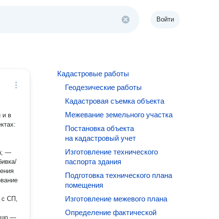
Войти
Кадастровые работы
Геодезические работы
Кадастровая съемка объекта
Межевание земельного участка
 и в
Постановка объекта
на кадастровый учет
Изготовление технического
а; —
паспорта здания
бивка/
дения
Подготовка технического плана
ование
помещения
Изготовление межевого плана
Определение фактической
ошо —