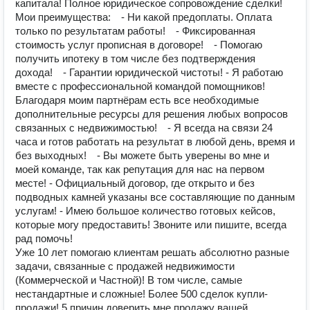
капитала! Полное юридическое сопровождение сделки!
Мои преимущества: ⠀- Ни какой предоплаты. Оплата
только по результатам работы! ⠀- Фиксированная
стоимость услуг прописная в договоре! ⠀- Помогаю
получить ипотеку в том числе без подтверждения
дохода! ⠀- Гарантии юридической чистоты! - Я работаю
вместе с профессиональной командой помощников!
Благодаря моим партнёрам есть все необходимые
дополнительные ресурсы для решения любых вопросов
связанных с недвижимостью! ⠀- Я всегда на связи 24
часа и готов работать на результат в любой день, время и
без выходных! ⠀- Вы можете быть уверены во мне и
моей команде, так как репутация для нас на первом
месте! - Официальный договор, где открыто и без
подводных камней указаны все составляющие по данным
услугам! - Имею большое количество готовых кейсов,
которые могу предоставить! Звоните или пишите, всегда
рад помочь!
Уже 10 лет помогаю клиентам решать абсолютно разные
задачи, связанные с продажей недвижимости
(Коммерческой и Частной)! В том числе, самые
нестандартные и сложные! Более 500 сделок купли-
продажи! 5 причин доверить мне продажу вашей