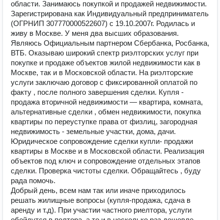
области. Занимаюсь покупкой и продажей недвижимости.
Зарегистрирована как Индивидуальный предприниматель
(ОГРНИП 307770000522607) с 19.10.2007г. Родилась и
живу в Москве. У меня два высших образования.
Являюсь Официальным партнером Сбербанка, Росбанка,
ВТБ. Оказываю широкий спектр риэлторских услуг при
покупке и продаже объектов жилой недвижимости как в
Москве, так и в Московской области. На риэлторские
услуги заключаю договор с фиксированной оплатой по
факту , после полного завершения сделки. Купля -
продажа вторичной недвижимости — квартира, комната,
альтернативные сделки , обмен недвижимости, покупка
квартиры по переуступке права от физлиц, загородная
недвижимость - земельные участки, дома, дачи.
Юридическое сопровождение сделки купли- продажи
квартиры в Москве и в Московской области. Реализация
объектов под ключ и сопровождение отдельных этапов
сделки. Проверка чистоты сделки. Обращайтесь , буду
рада помочь.
Добрый день, всем нам так или иначе приходилось
решать жилищные вопросы (купля-продажа, сдача в
аренду и т.д). При участии частного риелтора, услуги
обойдутся в полтора, а то и в несколько раз дешевле,