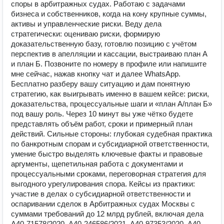
споры в арбитражных судах. Работаю с задачами
бизнеса и собственников, когда на кону крупные суммы,
активы и управленческие риски. Веду дела
стратегически: оцениваю риски, формирую
доказательственную базу, готовлю позицию с учётом
перспектив в апелляции и кассации, выстраиваю план А
и план Б. Позвоните по номеру в профиле или напишите
мне сейчас, нажав кнопку чат и далее WhatsApp.
Бесплатно разберу вашу ситуацию и дам понятную
стратегию, как выигрывать именно в вашем кейсе: риски,
доказательства, процессуальные шаги и «план А/план Б»
под вашу роль. Через 10 минут вы уже чётко будете
представлять объём работ, сроки и примерный план
действий. Сильные стороны: глубокая судебная практика
по банкротным спорам и субсидиарной ответственности,
умение быстро выделять ключевые факты и правовые
аргументы, щепетильная работа с документами и
процессуальными сроками, переговорная стратегия для
выгодного урегулирования спора. Кейсы из практики:
участие в делах о субсидиарной ответственности и
оспаривании сделок в Арбитражных судах Москвы с
суммами требований до 12 млрд рублей, включая дела
А40-71578/2020, А40-246586/2021, А40-97353/2020, А40-