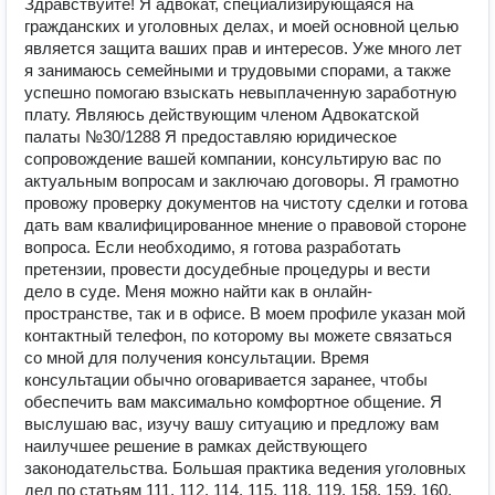
Здравствуйте! Я адвокат, специализирующаяся на
гражданских и уголовных делах, и моей основной целью
является защита ваших прав и интересов. Уже много лет
я занимаюсь семейными и трудовыми спорами, а также
успешно помогаю взыскать невыплаченную заработную
плату. Являюсь действующим членом Адвокатской
палаты №30/1288 Я предоставляю юридическое
сопровождение вашей компании, консультирую вас по
актуальным вопросам и заключаю договоры. Я грамотно
провожу проверку документов на чистоту сделки и готова
дать вам квалифицированное мнение о правовой стороне
вопроса. Если необходимо, я готова разработать
претензии, провести досудебные процедуры и вести
дело в суде. Меня можно найти как в онлайн-
пространстве, так и в офисе. В моем профиле указан мой
контактный телефон, по которому вы можете связаться
со мной для получения консультации. Время
консультации обычно оговаривается заранее, чтобы
обеспечить вам максимально комфортное общение. Я
выслушаю вас, изучу вашу ситуацию и предложу вам
наилучшее решение в рамках действующего
законодательства. Большая практика ведения уголовных
дел по статьям 111, 112, 114, 115, 118, 119, 158, 159, 160,