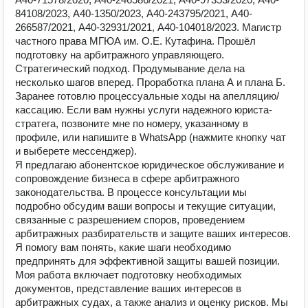
84108/2023, А40-1350/2023, А40-243795/2021, А40-
266587/2021, А40-32931/2021, А40-104018/2023. Магистр
частного права МГЮА им. О.Е. Кутафина. Прошёл
подготовку на арбитражного управляющего.
Стратегический подход. Продумывание дела на
несколько шагов вперед. Проработка плана А и плана Б.
Заранее готовлю процессуальные ходы на апелляцию/
кассацию. Если вам нужны услуги надежного юриста-
стратега, позвоните мне по номеру, указанному в
профиле, или напишите в WhatsApp (нажмите кнопку чат
и выберете мессенджер).
Я предлагаю абонентское юридическое обслуживание и
сопровождение бизнеса в сфере арбитражного
законодательства. В процессе консультации мы
подробно обсудим ваши вопросы и текущие ситуации,
связанные с разрешением споров, проведением
арбитражных разбирательств и защите ваших интересов.
Я помогу вам понять, какие шаги необходимо
предпринять для эффективной защиты вашей позиции.
Моя работа включает подготовку необходимых
документов, представление ваших интересов в
арбитражных судах, а также анализ и оценку рисков. Мы