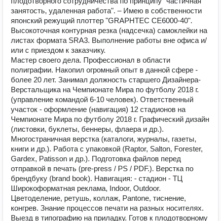
плодотворного сотрудничества по принципу "частичная
занятость, удаленная работа". – Имею в собственности
японский режущий плоттер "GRAPHTEC CE6000-40".
Высокоточная контурная резка (надсечка) самоклейки на
листах формата SRA3. Выполнение работы вне офиса и/
или с приездом к заказчику.
Мастер своего дела. Профессионал в области
полиграфии. Накопил огромный опыт в данной сфере -
более 20 лет. Занимал должность старшего Дизайнера-
Верстальщика на Чемпионате Мира по футболу 2018 г.
(управление командой 6-10 человек). Ответственный
участок - оформление (навигация) 12 стадионов на
Чемпионате Мира по футболу 2018 г. Графический дизайн
(листовки, буклеты, беннеры, флаера и др.).
Многостраничная верстка (каталоги, журналы, газеты,
книги и др.). Работа с упаковкой (Raptor, Salton, Forester,
Gardex, Patisson и др.). Подготовка файлов перед
отправкой в печать (pre-press / PS / PDF.). Верстка по
брендбуку (brand book). Навигация: - стадион - ТЦ
Широкоформатная реклама, Indoor, Outdoor.
Цветоделение, ретушь, коллаж, Pantone, тиснение,
конгрев. Знание процессов печати на разных носителях.
Выезд в типографию на приладку. Готов к плодотворному