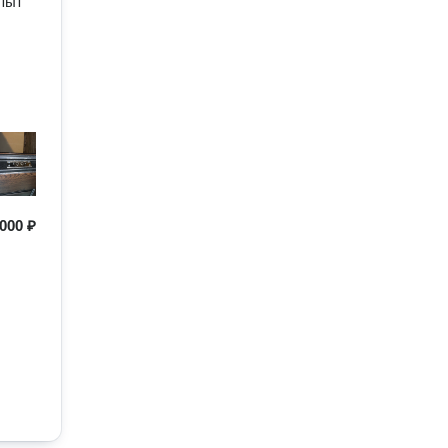
пыт
а
000 ₽