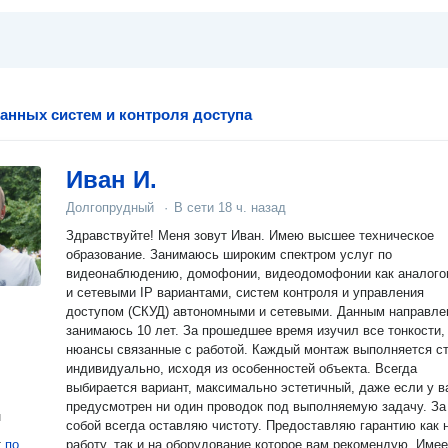
ранных систем и контроля доступа
Иван И.
Долгопрудный
·
В сети
18 ч. назад
Здравствуйте! Меня зовут Иван. Имею высшее техническое
образование. Занимаюсь широким спектром услуг по
видеонаблюдению, домофонии, видеодомофонии как аналого
и сетевыми IP вариантами, систем контроля и управления
доступом (СКУД) автономными и сетевыми. Данным направл
занимаюсь 10 лет. За прошедшее время изучил все тонкости,
нюансы связанные с работой. Каждый монтаж выполняется ст
индивидуально, исходя из особенностей объекта. Всегда
выбирается вариант, максимально эстетичный, даже если у в
предусмотрен ни один проводок под выполняемую задачу. За
н
собой всегда оставляю чистоту. Предоставляю гарантию как 
т
по
работу, так и на оборудование которое вам рекомендую. Име