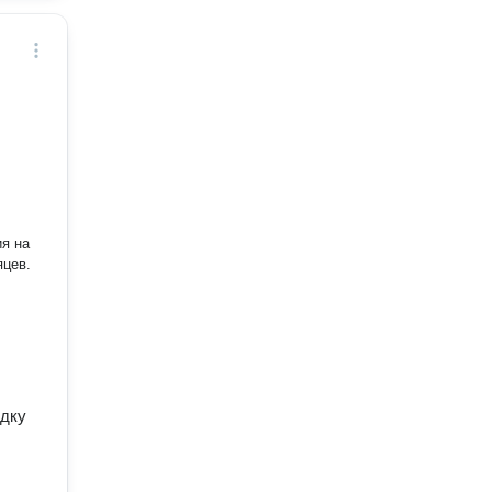
ия на
яцев.
идку