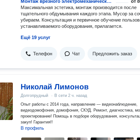
Монтаж врезного электромеханического замка
от
8
Максимальная эстетика, монтаж производится после
тщательного обдумывания каждого этапа. Мусор за с
убираем. Консультация и первичное обучение пользо
устанавливаемого оборудования, прилагается.
Ещё 19 услуг
Телефон
Чат
Предложить заказ
Николай Лимонов
Долгопрудный
·
В сети
2 ч. назад
Опыт работы с 2014 года, направление — видеонаблюдение,
видеодомофония, домофония, СКУД. Ремонт, диагностика, монтаж,
проектирование! Помощь в подборе оборудования, консультац
закуп! Гарантия!!
В профиль