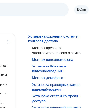
Войти
Установка охранных систем и
контроля доступа
Монтаж врезного
электромеханического замка
Монтаж видеодомофона
м так
Установка IP-камеры
видеонаблюдения
ением
Монтаж домофона
рого
Установка проводных камер
видеонаблюдения
ас не
Установка систем контроля
доступа
на
ется
Установка охранной системы