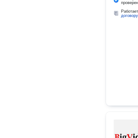
провере
Работае
договору