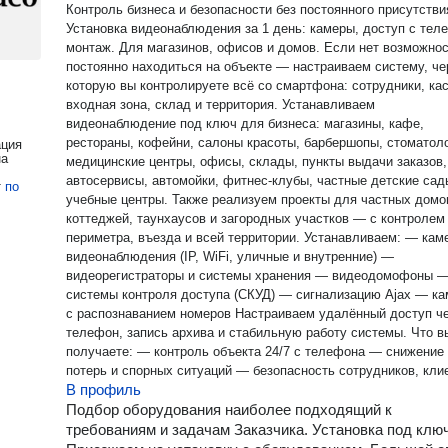
Контроль бизнеса и безопасности без постоянного присутстви
Установка видеонаблюдения за 1 день: камеры, доступ с тел
монтаж. Для магазинов, офисов и домов. Если нет возможности
постоянно находиться на объекте — настраиваем систему, че
которую вы контролируете всё со смартфона: сотрудники, кас
входная зона, склад и территория. Устанавливаем
видеонаблюдение под ключ для бизнеса: магазины, кафе,
рестораны, кофейни, салоны красоты, барбершопы, стоматоло
ация
на
медицинские центры, офисы, склады, пункты выдачи заказов,
автосервисы, автомойки, фитнес-клубы, частные детские сад
т
по
учебные центры. Также реализуем проекты для частных домов,
коттеджей, таунхаусов и загородных участков — с контролем
периметра, въезда и всей территории. Устанавливаем: — камеры
видеонаблюдения (IP, WiFi, уличные и внутренние) —
видеорегистраторы и системы хранения — видеодомофоны 
системы контроля доступа (СКУД) — сигнализацию Ajax — к
с распознаванием номеров Настраиваем удалённый доступ через
телефон, запись архива и стабильную работу системы. Что вы
получаете: — контроль объекта 24/7 с телефона — снижение
потерь и спорных ситуаций — безопасность сотрудников, кли
В профиль
и имущества — готовую систему под ключ Наши преимущества: —
установка в течение 1 дня — опыт более 11 лет — подбор ре
Подбор оборудования наиболее подходящий к
под задачу и бюджет Работаем официально: — договор и
требованиям и задачам Заказчика. Установка под ключ
закрывающие документы — наличный и безналичный расчёт