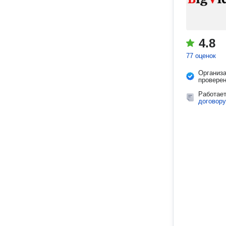
4.8
77 оценок
Организ
провере
Работае
договору