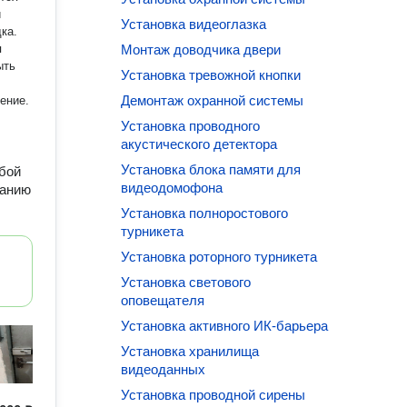
й
Установка видеоглазка
ка.
я
Монтаж доводчика двери
ыть
Установка тревожной кнопки
Демонтаж охранной системы
ение.
Установка проводного
акустического детектора
Установка блока памяти для
обой
видеодомофона
ванию
Установка полноростового
турникета
Установка роторного турникета
Установка светового
оповещателя
Установка активного ИК-барьера
Установка хранилища
видеоданных
Установка проводной сирены