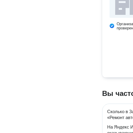
Организ
провере
Вы част
Сколько в З
«Ремонт ав
На Яндекс И
оказывающих