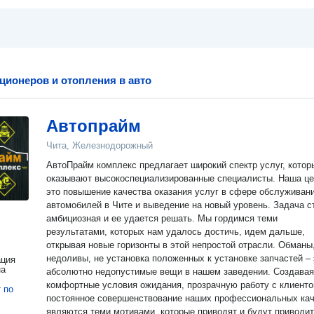
ционеров и отопления в авто
Автопрайм
Чита, Железнодорожный
АвтоПрайм комплекс предлагает широкий спектр услуг, котор
оказывают высокоспециализированные специалисты. Наша цель -
это повышение качества оказания услуг в сфере обслуживан
автомобилей в Чите и выведение на новый уровень. Задача с
амбициозная и ее удается решать. Мы гордимся теми
результатами, которых нам удалось достичь, идем дальше,
открывая новые горизонты в этой непростой отрасли. Обманы,
недоливы, не установка положенных к установке запчастей – 
ация
на
абсолютно недопустимые вещи в нашем заведении. Создавая
комфортные условия ожидания, прозрачную работу с клиенто
т
по
постоянное совершенствование наших профессиональных ка
являются теми мотивами, которые приводят и будут приводит