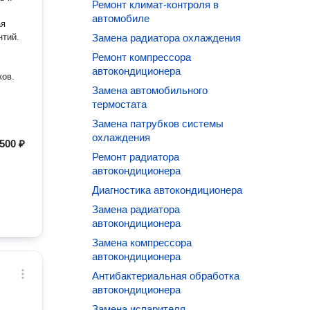
Ремонт климат-контроля в
автомобиле
ая
нтий.
Замена радиатора охлаждения
Ремонт компрессора
автокондиционера
ков.
Замена автомобильного
термостата
Замена патрубков системы
охлаждения
500 ₽
Ремонт радиатора
автокондиционера
Диагностика автокондиционера
Замена радиатора
автокондиционера
Замена компрессора
автокондиционера
Антибактериальная обработка
автокондиционера
Замена испарителя